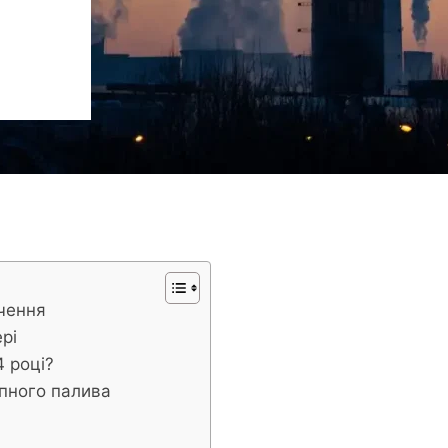
ачення
рі
4 році?
пного палива