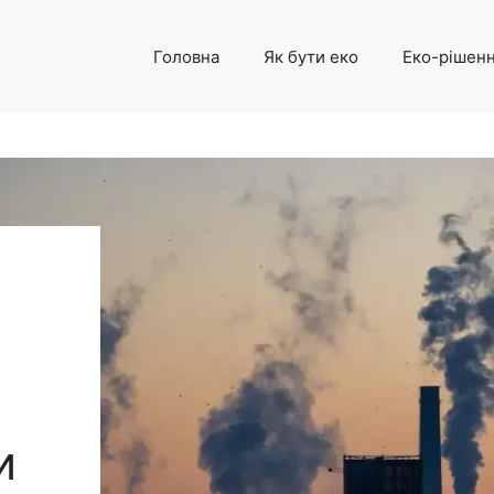
Головна
Як бути еко
Еко-рішен
и