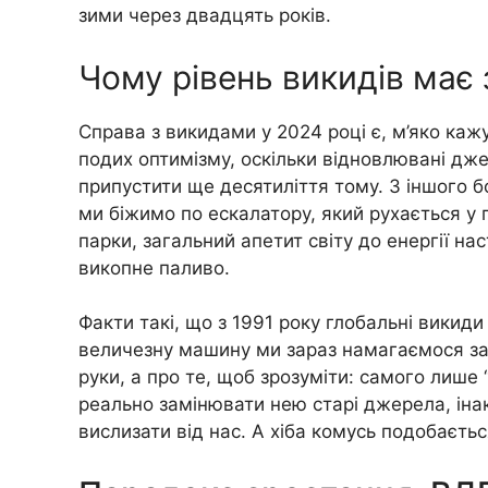
зими через двадцять років.
Чому рівень викидів має 
Справа з викидами у 2024 році є, м’яко каж
подих оптимізму, оскільки відновлювані дже
припустити ще десятиліття тому. З іншого б
ми біжимо по ескалатору, який рухається у
парки, загальний апетит світу до енергії на
викопне паливо.
Факти такі, що з 1991 року глобальні викид
величезну машину ми зараз намагаємося заг
руки, а про те, щоб зрозуміти: самого лише 
реально замінювати нею старі джерела, інакш
вислизати від нас. А хіба комусь подобаєть