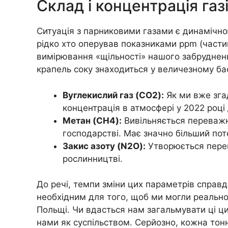
Склад і концентрація газ
Ситуація з парниковими газами є динамічно
рідко хто оперував показниками ppm (частин
вимірювання «щільності» нашого забрудненн
крапель соку знаходиться у величезному бас
Вуглекислий газ (CO2):
Як ми вже згад
концентрація в атмосфері у 2022 році
Метан (CH4):
Вивільняється переважно
господарстві. Має значно більший пот
Закис азоту (N2O):
Утворюється пере
рослинництві.
До речі, темпи зміни цих параметрів справ
необхідним для того, щоб ми могли реально 
Польщі. Чи вдасться нам загальмувати ці ци
нами як суспільством. Серйозно, кожна тон