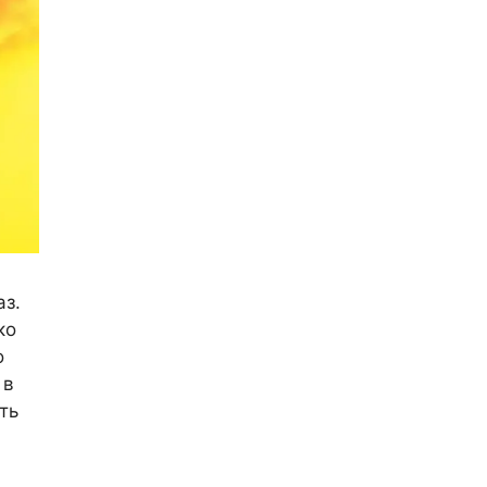
аз.
ко
о
 в
ть