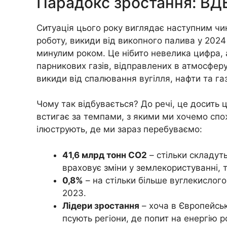
Парадокс зростання: ВД
Ситуація цього року виглядає наступним чин
роботу, викиди від викопного палива у 2024
минулим роком. Це нібито невелика цифра, 
парникових газів, відправлених в атмосферу
викиди від спалювання вугілля, нафти та га
Чому так відбувається? До речі, це досить 
встигає за темпами, з якими ми хочемо спо
ілюструють, де ми зараз перебуваємо:
41,6 млрд тонн CO2
– стільки складуть
враховує зміни у землекористуванні, та
0,8%
– на стільки більше вуглекислого
2023.
Лідери зростання
– хоча в Європейськ
псують регіони, де попит на енергію 