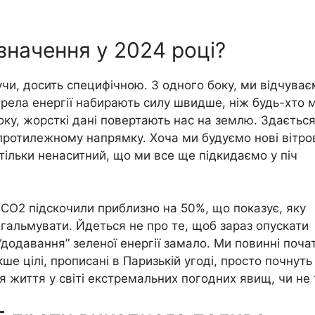
значення у 2024 році?
учи, досить специфічною. З одного боку, ми відчува
рела енергії набирають силу швидше, ніж будь-хто м
оку, жорсткі дані повертають нас на землю. Здаєтьс
 протилежному напрямку. Хоча ми будуємо нові вітро
стільки ненаситний, що ми все ще підкидаємо у піч
и CO2 підскочили приблизно на 50%, що показує, яку
альмувати. Йдеться не про те, щоб зараз опускати
“додавання” зеленої енергії замало. Ми повинні поча
е цілі, прописані в Паризькій угоді, просто почнуть
ся життя у світі екстремальних погодних явищ, чи не 