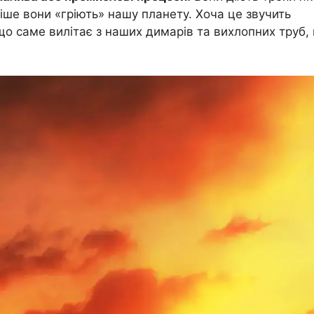
іше вони «гріють» нашу планету. Хоча це звучить
, що саме вилітає з наших димарів та вихлопних труб,