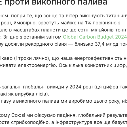
Е проти викопного палива
ом: попри те, що сонце та вітер виконують титанічн
 році, ймовірно, зростуть майже на 1% порівняно з
але в масштабах планети це ще сотні мільйонів тонн
. Згідно з останнім звітом
Global Carbon Budget 2024
зу досягли рекордного рівня — близько 37,4 млрд то
цікаво (і трохи лячно), що наша енергоефективність н
живати електроенергію. Ось кілька конкретних цифр,
 загальні глобальні викиди у 2024 році (ця цифра та
кі як вирубка лісів).
 газу з викопного палива ми виробимо цього року, ні
ому Союзі ми фіксуємо падіння, глобальний результ
росте стрибкоподібно, а інфраструктура все ще базує