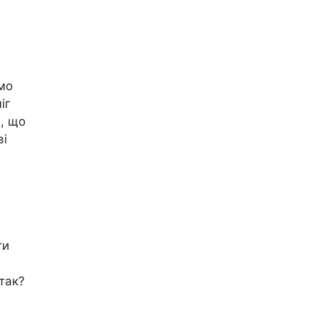
ємо
іг
я, що
ві
ти
так?