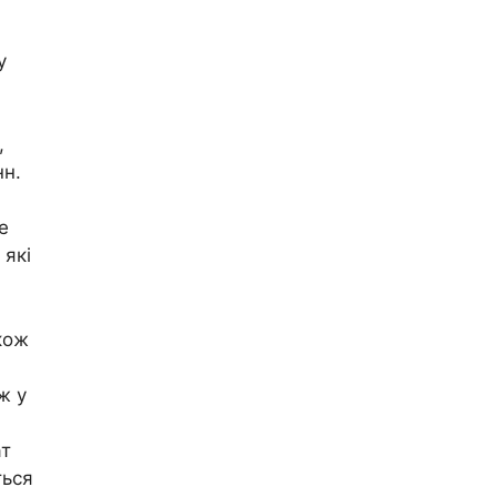
у
,
нн.
е
 які
кож
ж у
ат
ться