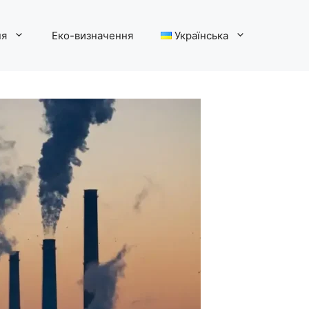
ня
Еко-визначення
Українська