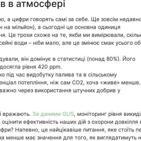
ів в атмосфері
ю, а цифри говорять самі за себе. Ще зовсім недавн
 на мільйон), а сьогодні це основна одиниця
я. Це трохи схоже на те, якби ми вимірювали, скіль
ейні води – ніби мало, але це змінює смак усього об
ували, він домінує в статистиці (понад 80%). Його
 досягла рівня 420 ppm.
 під час видобутку палива та в сільському
енціал потепління, ніж сам CO2, хоча «живе» менше.
важно через використання штучних добрив у
ді вражають.
За даними GUS
, моніторинг рівня викиді
оцінити ефективність наших дій з охорони довкілля 
фри? Напевно, це найцікавіше питання, яке стоїть п
на менше має значення для того, як виглядатимуть 