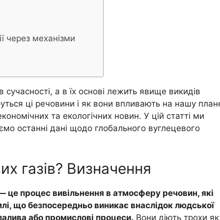
я
ї через механізми
в сучасності, а в їх основі лежить явище викидів
руться ці речовини і як вони впливають на нашу план
кономічних та екологічних новин. У цій статті ми
ємо останні дані щодо глобального вуглецевого
их газів? Визначення
— це процес вивільнення в атмосферу речовин, які
млі, що безпосередньо виникає внаслідок людської
 палива або промислові процеси.
Вони діють трохи як