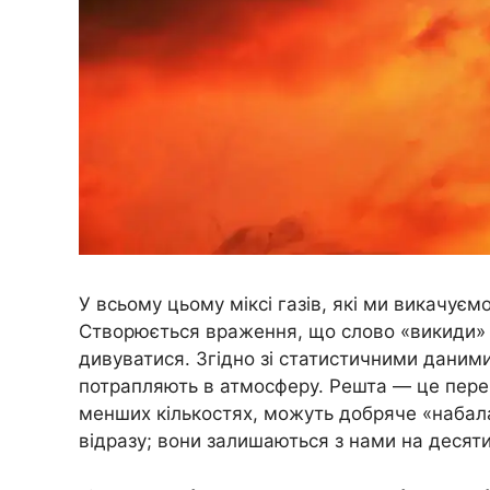
У всьому цьому міксі газів, які ми викачуєм
Створюється враження, що слово «викиди» 
дивуватися. Згідно зі статистичними даним
потрапляють в атмосферу. Решта — це перева
менших кількостях, можуть добряче «набалам
відразу; вони залишаються з нами на десяти