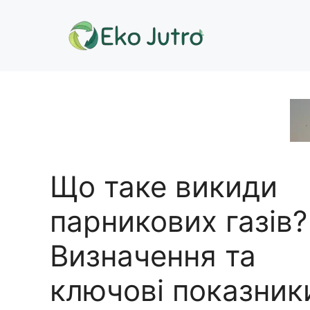
Перейти
до
вмісту
Що таке викиди
парникових газів?
Визначення та
ключові показник