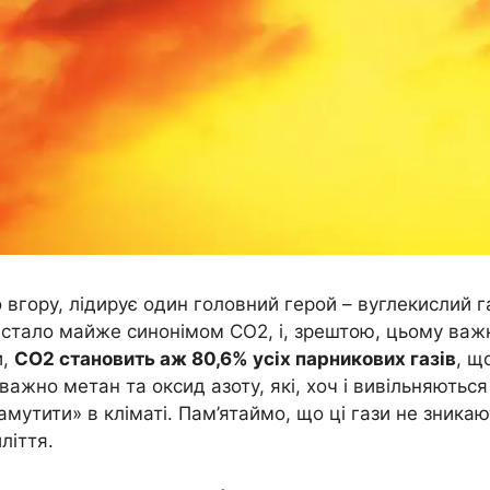
о вгору, лідирує один головний герой – вуглекислий г
стало майже синонімом CO2, і, зрештою, цьому важ
и,
CO2 становить аж 80,6% усіх парникових газів
, щ
жно метан та оксид азоту, які, хоч і вивільняються
утити» в кліматі. Пам’ятаймо, що ці гази не зникаю
ліття.