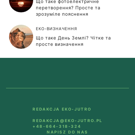
Що таке фотоелектричне
перетворення? Просте та
зрозуміле пояснення
ЕКО-ВИЗНАЧЕННЯ
Що таке День Землі? Чітке та
просте визначення
REDAKCJA EKO-JUTRO
REDAKCJA@EKO-JUTRO.PL
+48-664-318-324
NAPISZ DO NAS