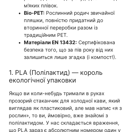
м’яких плівок.
Bio-PET:
Рослинний родич звичайної
пляшки, повністю придатний до
вторинної переробки разом із
традиційним PET.
Матеріали EN 13432:
Сертифікована
безпека того, що за пів року від них
залишиться лише згадка (і компост!).
1. PLA (Полілактид) — король
екологічної упаковки
Якщо ви коли-небудь тримали в руках
прозорий стаканчик для холодної кави, який
виглядав як пластиковий, але мав напис «я з
рослин», то ви, ймовірно, вже знайомі з
полілактидом. У нас складається враження,
що PLA зараз є абсолютним номером один у