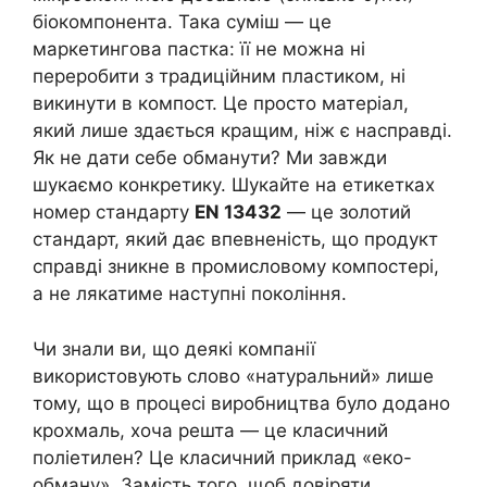
біокомпонента. Така суміш — це
маркетингова пастка: її не можна ні
переробити з традиційним пластиком, ні
викинути в компост. Це просто матеріал,
який лише здається кращим, ніж є насправді.
Як не дати себе обманути? Ми завжди
шукаємо конкретику. Шукайте на етикетках
номер стандарту
EN 13432
— це золотий
стандарт, який дає впевненість, що продукт
справді зникне в промисловому компостері,
а не лякатиме наступні покоління.
Чи знали ви, що деякі компанії
використовують слово «натуральний» лише
тому, що в процесі виробництва було додано
крохмаль, хоча решта — це класичний
поліетилен? Це класичний приклад «еко-
обману». Замість того, щоб довіряти