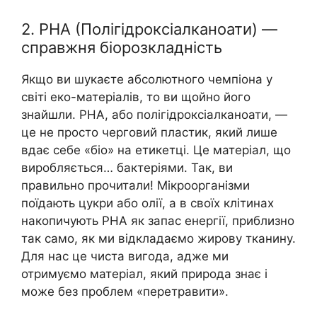
2. PHA (Полігідроксіалканоати) —
справжня біорозкладність
Якщо ви шукаєте абсолютного чемпіона у
світі еко-матеріалів, то ви щойно його
знайшли. PHA, або полігідроксіалканоати, —
це не просто черговий пластик, який лише
вдає себе «біо» на етикетці. Це матеріал, що
виробляється… бактеріями. Так, ви
правильно прочитали! Мікроорганізми
поїдають цукри або олії, а в своїх клітинах
накопичують PHA як запас енергії, приблизно
так само, як ми відкладаємо жирову тканину.
Для нас це чиста вигода, адже ми
отримуємо матеріал, який природа знає і
може без проблем «перетравити».