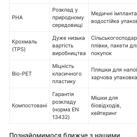
Розклад у
Медичні імпланта
PHA
природному
водостійка упако
середовищі
Дуже низька
Сільськогосподар
Крохмаль
вартість
плівки, пакети дл
(TPS)
виробництва
покупок
Міцність
Пляшки для напої
Bio-PET
класичного
харчова упаковк
пластику
Гарантія
Мішки для
розкладу
Компостовані
біовідходів,
(норма EN
кейтеринг
13432)
Познайомимося ближче з нашими