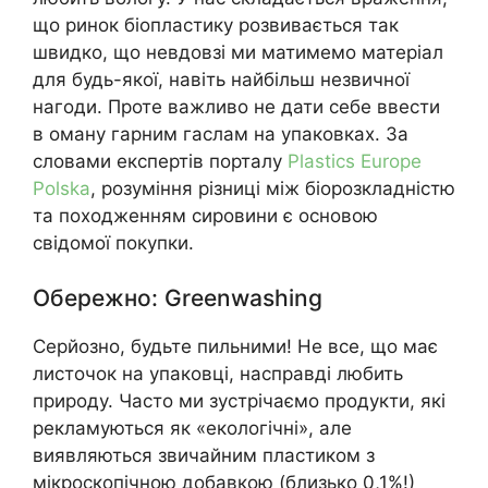
що ринок біопластику розвивається так
швидко, що невдовзі ми матимемо матеріал
для будь-якої, навіть найбільш незвичної
нагоди. Проте важливо не дати себе ввести
в оману гарним гаслам на упаковках. За
словами експертів порталу
Plastics Europe
Polska
, розуміння різниці між біорозкладністю
та походженням сировини є основою
свідомої покупки.
Обережно: Greenwashing
Серйозно, будьте пильними! Не все, що має
листочок на упаковці, насправді любить
природу. Часто ми зустрічаємо продукти, які
рекламуються як «екологічні», але
виявляються звичайним пластиком з
мікроскопічною добавкою (близько 0,1%!)