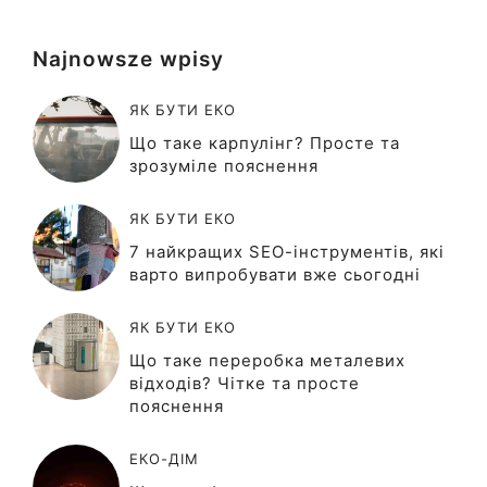
Najnowsze wpisy
ЯК БУТИ ЕКО
Що таке карпулінг? Просте та
зрозуміле пояснення
ЯК БУТИ ЕКО
7 найкращих SEO-інструментів, які
варто випробувати вже сьогодні
ЯК БУТИ ЕКО
Що таке переробка металевих
відходів? Чітке та просте
пояснення
ЕКО-ДІМ