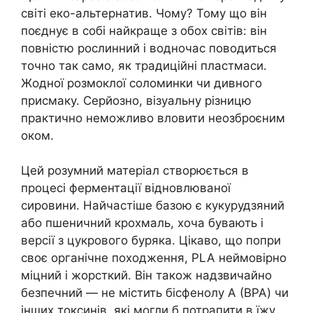
світі еко-альтернатив. Чому? Тому що він
поєднує в собі найкраще з обох світів: він
повністю рослинний і водночас поводиться
точно так само, як традиційні пластмаси.
Жодної розмоклої соломинки чи дивного
присмаку. Серйозно, візуальну різницю
практично неможливо вловити неозброєним
оком.
Цей розумний матеріал створюється в
процесі ферментації відновлюваної
сировини. Найчастіше базою є кукурудзяний
або пшеничний крохмаль, хоча бувають і
версії з цукрового буряка. Цікаво, що попри
своє органічне походження, PLA неймовірно
міцний і жорсткий. Він також надзвичайно
безпечний — не містить бісфенолу А (BPA) чи
інших токсинів, які могли б потрапити в їжу.