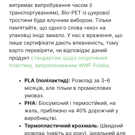
витримає випробування часом (і
транспортуванням), Bio-PET із цукрової
тростини буде влучним вибором. Тільки
пам’ятайте, що одного слова «еко» на
упаковці іноді замало. У нас є враження, що
лише сертифікати дають впевненість, тому
варто перевіряти, чи відповідає даний
продукт
стандартам щодо скорочення
пластику, запропонованим WWF Polska
.
PLA (полілактид):
Розклад за 3–6
місяців, але тільки в промислових
умовах.
PHA:
Біосумісний і термостійкий, на
жаль, приблизно на 40% дорожчий у
виробництві.
Термопластичний крохмаль:
Швидкий
розклад (навіть до року), ідеальний для