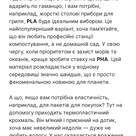
вдарить по гаманцю, і вам потрібні,
наприклад, жорсткі столові прибори для
гриля,
PLA
буде ідеальним вибором. Це
найпопулярніший варіант, хоча пам’ятайте,
що він любить професійні станції
компостування, а не домашній сад. У свою
чергу, коли пріоритетом є захист морів та
океанів, краще зробити ставку на
PHA
. Цей
матеріал розкладається у водному
середовищі значно швидше, що є просто
феноменальною новиною для планети.
А що, якщо вам потрібна еластичність,
наприклад, для пакетів для покупок? Тут на
допомогу приходить термопластичний
крохмаль. Він м’який і приємний на дотик,
хоча має невеликий недолік — дуже не
любить вологу. У нас складається враження,