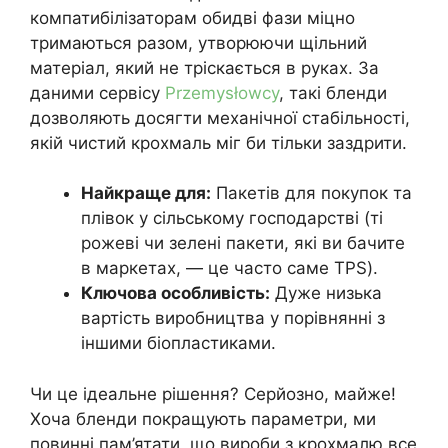
компатибілізаторам обидві фази міцно
тримаються разом, утворюючи щільний
матеріал, який не тріскається в руках. За
даними сервісу
Przemysłowcy
, такі бленди
дозволяють досягти механічної стабільності,
якій чистий крохмаль міг би тільки заздрити.
Найкраще для:
Пакетів для покупок та
плівок у сільському господарстві (ті
рожеві чи зелені пакети, які ви бачите
в маркетах, — це часто саме TPS).
Ключова особливість:
Дуже низька
вартість виробництва у порівнянні з
іншими біопластиками.
Чи це ідеальне рішення? Серйозно, майже!
Хоча бленди покращують параметри, ми
повинні пам’ятати, що вироби з крохмалю все