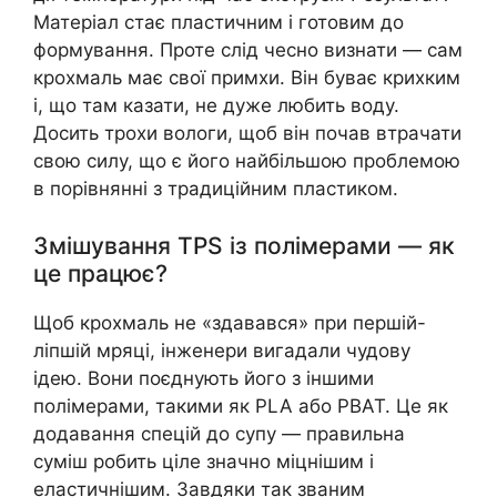
Матеріал стає пластичним і готовим до
формування. Проте слід чесно визнати — сам
крохмаль має свої примхи. Він буває крихким
і, що там казати, не дуже любить воду.
Досить трохи вологи, щоб він почав втрачати
свою силу, що є його найбільшою проблемою
в порівнянні з традиційним пластиком.
Змішування TPS із полімерами — як
це працює?
Щоб крохмаль не «здавався» при першій-
ліпшій мряці, інженери вигадали чудову
ідею. Вони поєднують його з іншими
полімерами, такими як PLA або PBAT. Це як
додавання спецій до супу — правильна
суміш робить ціле значно міцнішим і
еластичнішим. Завдяки так званим