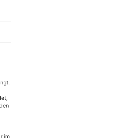
ngt.
et,
nden
r im