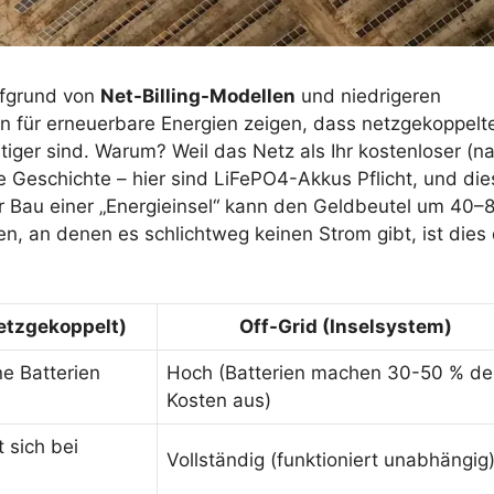
ufgrund von
Net-Billing-Modellen
und niedrigeren
 für erneuerbare Energien zeigen, dass netzgekoppelt
ger sind. Warum? Weil das Netz als Ihr kostenloser (na
re Geschichte – hier sind LiFePO4-Akkus Pflicht, und die
er Bau einer „Energieinsel“ kann den Geldbeutel um 40–
en, an denen es schlichtweg keinen Strom gibt, ist dies 
etzgekoppelt)
Off-Grid (Inselsystem)
ne Batterien
Hoch (Batterien machen 30-50 % de
Kosten aus)
t sich bei
Vollständig (funktioniert unabhängig