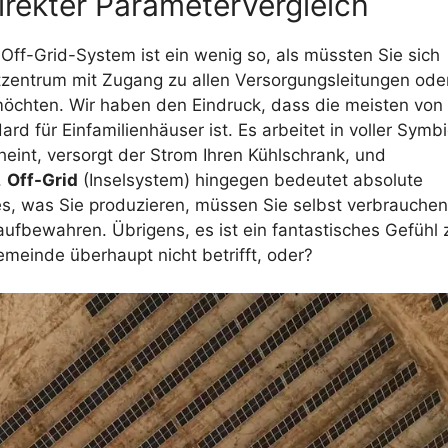
direkter Parametervergleich
ff-Grid-System ist ein wenig so, als müssten Sie sich
tzentrum mit Zugang zu allen Versorgungsleitungen oder
möchten. Wir haben den Eindruck, dass die meisten von
d für Einfamilienhäuser ist. Es arbeitet in voller Symb
eint, versorgt der Strom Ihren Kühlschrank, und
.
Off-Grid
(Inselsystem) hingegen bedeutet absolute
les, was Sie produzieren, müssen Sie selbst verbrauchen
aufbewahren. Übrigens, es ist ein fantastisches Gefühl 
emeinde überhaupt nicht betrifft, oder?