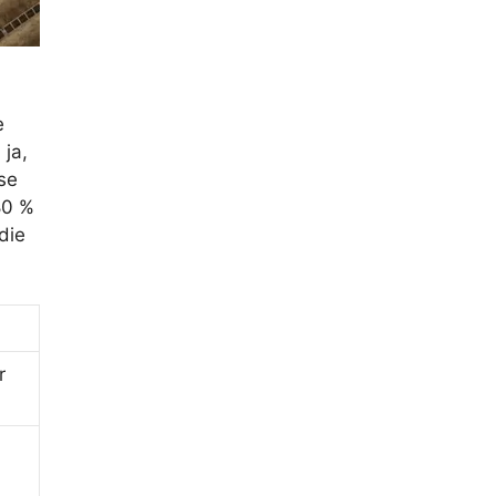
e
 ja,
se
80 %
die
r
)