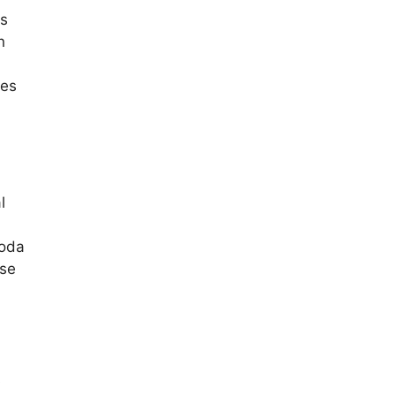
es
n
ces
l
toda
 se
n
s