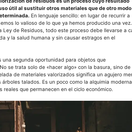
alorización de residuos es un proceso cuyo resultado
uso útil al sustituir otros materiales que de otro modo
determinada.
En lenguaje sencillo: en lugar de recurrir a
aemos lo valioso de lo que ya hemos producido una vez.
 la Ley de Residuos, todo este proceso debe llevarse a 
ida y la salud humana y sin causar estragos en el
es una segunda oportunidad para objetos que
o se trata solo de «hacer algo» con la basura, sino de
onelada de materiales valorizados significa un agujero m
os árboles talados. Es un poco como la alquimia moderna
s reales que permanecen en el ciclo económico.