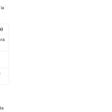
 la
n)
ara
n
da