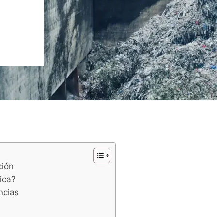
ción
ica?
encias