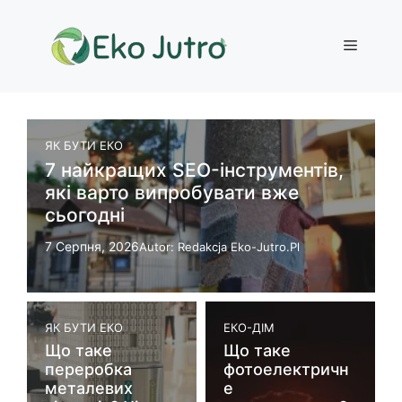
Перейти
до
Меню
вмісту
ЯК БУТИ ЕКО
7 найкращих SEO-інструментів,
які варто випробувати вже
сьогодні
7 Серпня, 2026
Autor: Redakcja Eko-Jutro.pl
ЯК БУТИ ЕКО
ЕКО-ДІМ
Що таке
Що таке
переробка
фотоелектричн
металевих
е