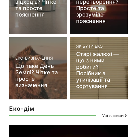
відходів? Чітке
перетворення?
та просте
Просте та
пояснення
зрозуміле
пояснення
ЯК БУТИ ЕКО
Старі жалюзі —
ЕКО-ВИЗНАЧЕННЯ
що з ними
Що таке День
робити?
Землі? Чітке та
Посібник з
просте
утилізації та
визначення
сортування
Еко-дім
Усі записи