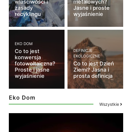
właściwości i
metalowych?
zasady
Jasne i proste
recyklingu
wyjaśnienie
EKO DOM
Co to jest
DEFINICJE
EKOLOGICZNE
konwersja
fotowoltaiczna?
Co to jest Dzień
Proste i jasne
Ziemi? Jasna i
wyjaśnienie
prosta definicja
Eko Dom
Wszystkie