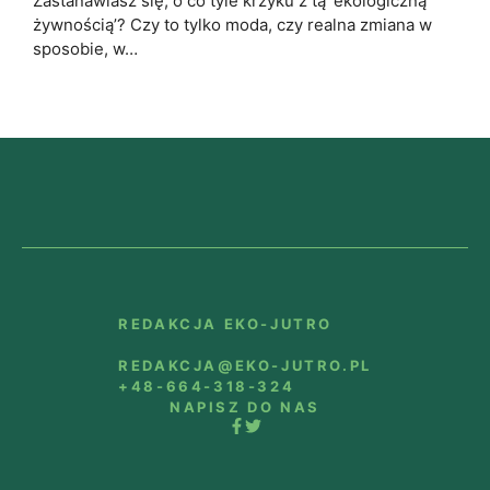
Zastanawiasz się, o co tyle krzyku z tą 'ekologiczną
żywnością’? Czy to tylko moda, czy realna zmiana w
sposobie, w…
REDAKCJA EKO-JUTRO
REDAKCJA@EKO-JUTRO.PL
+48-664-318-324
NAPISZ DO NAS