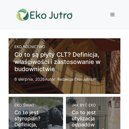
Przejdź
do
Menu
treści
EKO ROLNICTWO
Co to są płyty CLT? Definicja,
właściwości i zastosowanie w
budownictwie
6 sierpnia, 2026
Autor: Redakcja Eko-Jutro.pl
EKO ŚWIAT
JAK BYĆ EKO
Co to jest
Co to jest
styropian?
utylizacja
Definicja,
odpadów