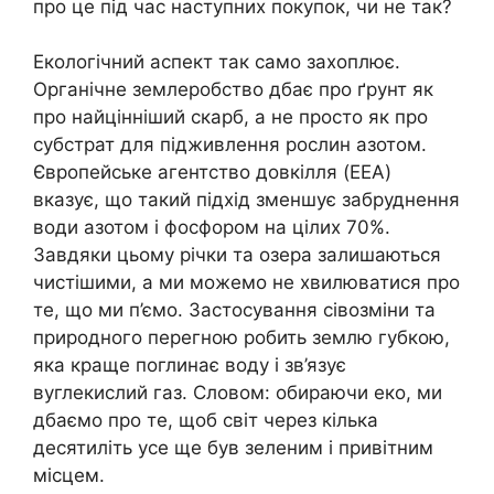
про це під час наступних покупок, чи не так?
Екологічний аспект так само захоплює.
Органічне землеробство дбає про ґрунт як
про найцінніший скарб, а не просто як про
субстрат для підживлення рослин азотом.
Європейське агентство довкілля (EEA)
вказує, що такий підхід зменшує забруднення
води азотом і фосфором на цілих 70%.
Завдяки цьому річки та озера залишаються
чистішими, а ми можемо не хвилюватися про
те, що ми п’ємо. Застосування сівозміни та
природного перегною робить землю губкою,
яка краще поглинає воду і зв’язує
вуглекислий газ. Словом: обираючи еко, ми
дбаємо про те, щоб світ через кілька
десятиліть усе ще був зеленим і привітним
місцем.