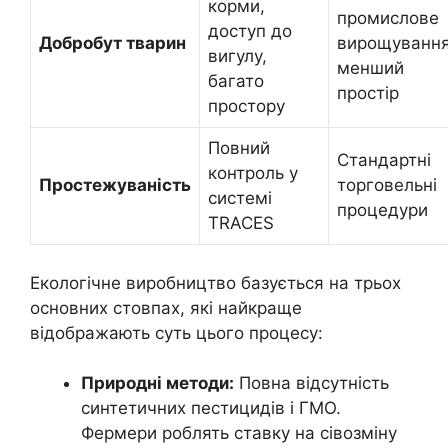
корми,
промислове
доступ до
Добробут тварин
вирощування
вигулу,
менший
багато
простір
простору
Повний
Стандартні
контроль у
Простежуваність
торговельні
системі
процедури
TRACES
Екологічне виробництво базується на трьох
основних стовпах, які найкраще
відображають суть цього процесу:
Природні методи:
Повна відсутність
синтетичних пестицидів і ГМО.
Фермери роблять ставку на сівозміну