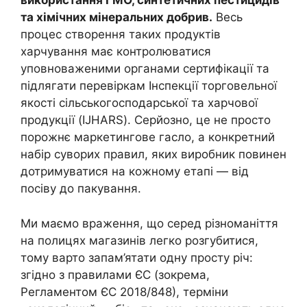
використання ГМО, синтетичних пестицидів
та хімічних мінеральних добрив.
Весь
процес створення таких продуктів
харчування має контролюватися
уповноваженими органами сертифікації та
підлягати перевіркам Інспекції торговельної
якості сільськогосподарської та харчової
продукції (IJHARS). Серйозно, це не просто
порожнє маркетингове гасло, а конкретний
набір суворих правил, яких виробник повинен
дотримуватися на кожному етапі — від
посіву до пакування.
Ми маємо враження, що серед різноманіття
на полицях магазинів легко розгубитися,
тому варто запам’ятати одну просту річ:
згідно з правилами ЄС (зокрема,
Регламентом ЄС 2018/848), терміни