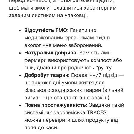
період конверсії, а потім ретельні аудити,
щоб мати змогу похвалитися характерним
зеленим листиком на упаковці.
Відсутність ГМО:
Генетично
модифікованим організмам вхід в
екологічне меню заборонений.
Натуральні добрива:
Замість хімії
фермери використовують компост або
гній, дбаючи про родючість ґрунту.
Добробут тварин:
Екологічний підхід —
це також гідні умови життя для
сільськогосподарських тварин (вільний
вигул — це стандарт, а не розкіш).
Повна простежуваність:
Завдяки такій
системі, як європейська TRACES,
можна перевірити шлях продукту від
поля до каси.