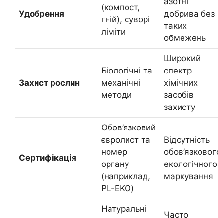
азотні
(компост,
Удобрення
добрива без
гній), суворі
таких
ліміти
обмежень
Широкий
Біологічні та
спектр
Захист рослин
механічні
хімічних
методи
засобів
захисту
Обов’язковий
євролист та
Відсутність
номер
обов’язковог
Сертифікація
органу
екологічного
(наприклад,
маркування
PL-EKO)
Натуральні
Часто