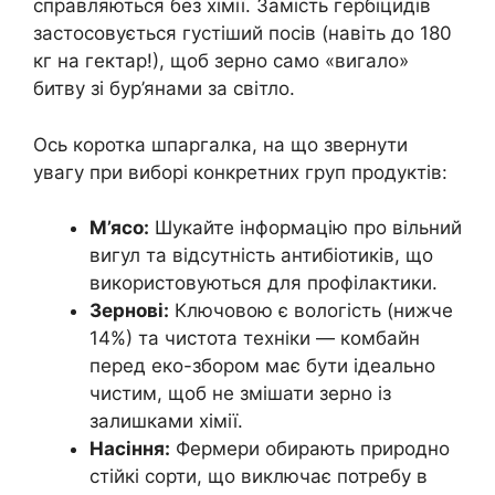
справляються без хімії. Замість гербіцидів
застосовується густіший посів (навіть до 180
кг на гектар!), щоб зерно само «вигало»
битву зі бур’янами за світло.
Ось коротка шпаргалка, на що звернути
увагу при виборі конкретних груп продуктів:
М’ясо:
Шукайте інформацію про вільний
вигул та відсутність антибіотиків, що
використовуються для профілактики.
Зернові:
Ключовою є вологість (нижче
14%) та чистота техніки — комбайн
перед еко-збором має бути ідеально
чистим, щоб не змішати зерно із
залишками хімії.
Насіння:
Фермери обирають природно
стійкі сорти, що виключає потребу в