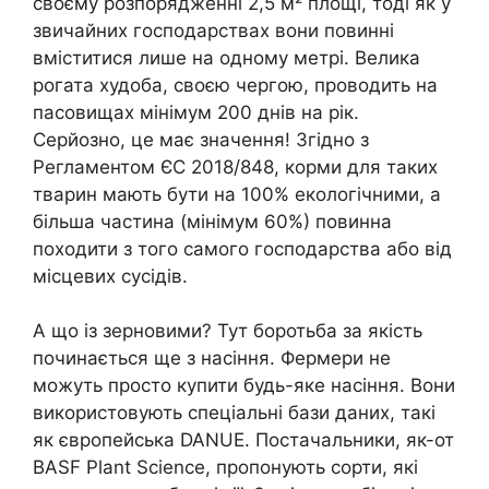
своєму розпорядженні 2,5 м² площі, тоді як у
звичайних господарствах вони повинні
вміститися лише на одному метрі. Велика
рогата худоба, своєю чергою, проводить на
пасовищах мінімум 200 днів на рік.
Серйозно, це має значення! Згідно з
Регламентом ЄС 2018/848, корми для таких
тварин мають бути на 100% екологічними, а
більша частина (мінімум 60%) повинна
походити з того самого господарства або від
місцевих сусідів.
А що із зерновими? Тут боротьба за якість
починається ще з насіння. Фермери не
можуть просто купити будь-яке насіння. Вони
використовують спеціальні бази даних, такі
як європейська DANUE. Постачальники, як-от
BASF Plant Science, пропонують сорти, які