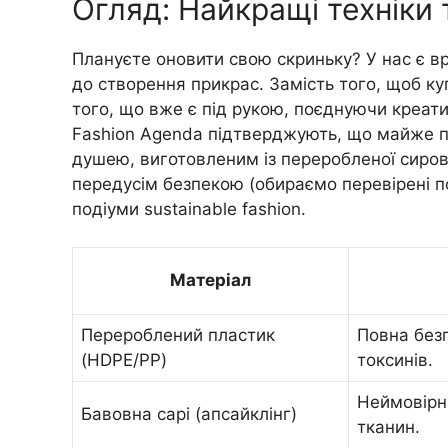
Огляд: Найкращі техніки 
Плануєте оновити свою скриньку? У нас є в
до створення прикрас. Замість того, щоб ку
того, що вже є під рукою, поєднуючи креатив
Fashion Agenda підтверджують, що майже по
душею, виготовленим із переробленої сиров
передусім безпекою (обираємо перевірені по
подіуми sustainable fashion.
Матеріал
Перероблений пластик
Повна безп
(HDPE/PP)
токсинів.
Неймовірна
Бавовна сарі (апсайклінг)
тканин.