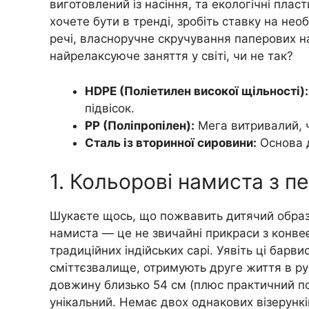
виготовлений із насіння, та екологічні плас
хочете бути в тренді, зробіть ставку на необ
речі, власноручне скручування паперових н
найрелаксуюче заняття у світі, чи не так?
HDPE (Поліетилен високої щільності):
підвісок.
PP (Поліпропілен):
Мега витривалий, ч
Сталь із вторинної сировини:
Основа д
1. Кольорові намиста з п
Шукаєте щось, що пожвавить дитячий образ, 
намиста — це не звичайні прикраси з конве
традиційних індійських сарі. Уявіть ці барви
сміттєзвалище, отримують друге життя в р
довжину близько 54 см (плюс практичний по
унікальний. Немає двох однакових візерунків