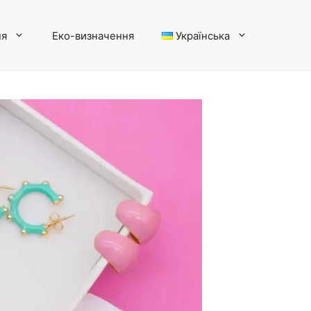
ня
Еко-визначення
Українська