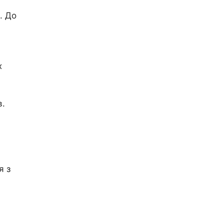
. До
х
в.
я з