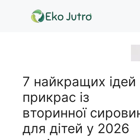
Перейти
до
вмісту
7 найкращих ідей
прикрас із
вторинної сирови
для дітей у 2026