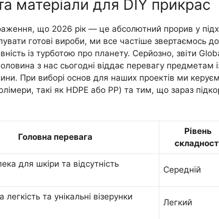
та матеріали для DIY прикрас
раження, що 2026 рік — це абсолютний прорив у підх
пувати готові вироби, ми все частіше звертаємось до
ність із турботою про планету. Серйозно, звіти Glob
ловина з нас сьогодні віддає перевагу предметам і
ини. При виборі основ для наших проектів ми керує
лімери, такі як HDPE або PP) та тим, що зараз підк
Рівень
Головна перевага
складност
ека для шкіри та відсутність
Середній
 легкість та унікальні візерунки
Легкий