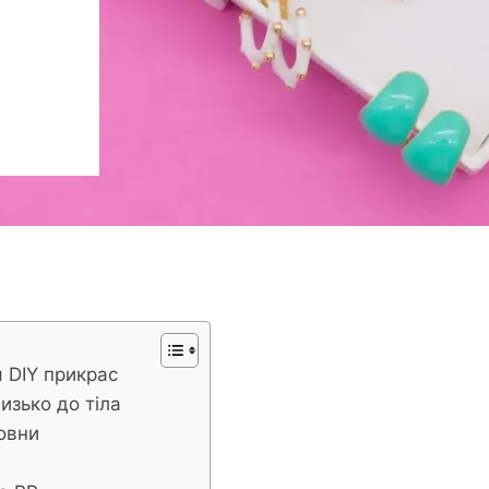
я DIY прикрас
изько до тіла
вовни