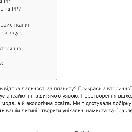
а PP
E та PP?
гових тканин
пригоду з
вторинної
у?
ть відповідальності за планету? Прикраси з вторинної
ує апсайклінг із дитячою уявою. Перетворення відхо
 мода, а й екологічна освіта. Ми підготували добірку
ть вашій дитині створити унікальні намиста та брасл