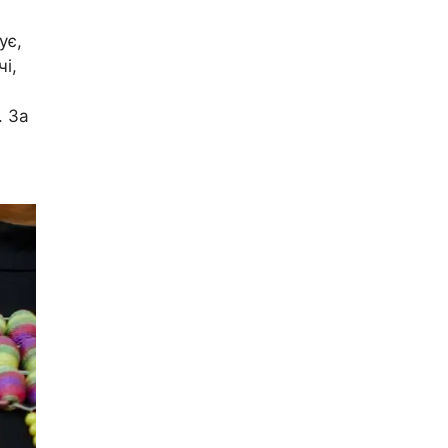
ує,
і,
. За