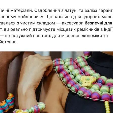
чні матеріали. Оздоблення з латуні та заліза гарант
гровому майданчику. Що важливо для здоров’я малеч
валася з чистим складом — аксесуари
безпечні для
, ви реально підтримуєте місцевих ремісників з Індії
и — це потужний поштовх для місцевої економіки та
йстринь.