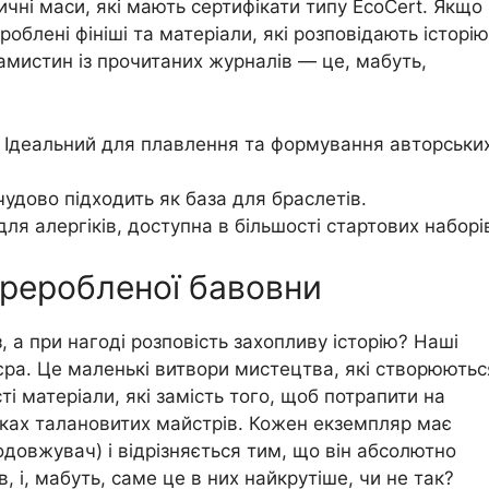
тичні маси, які мають сертифікати типу EcoCert. Якщо
роблені фініші та матеріали, які розповідають історію
амистин із прочитаних журналів — це, мабуть,
Ідеальний для плавлення та формування авторськи
удово підходить як база для браслетів.
ля алергіків, доступна в більшості стартових наборі
ереробленої бавовни
а при нагоді розповість захопливу історію? Наші
єра. Це маленькі витвори мистецтва, які створюютьс
сті матеріали, які замість того, щоб потрапити на
уках талановитих майстрів. Кожен екземпляр має
довжувач) і відрізняється тим, що він абсолютно
, і, мабуть, саме це в них найкрутіше, чи не так?