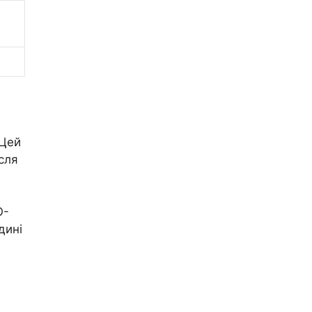
 Цей
сля
O-
дині