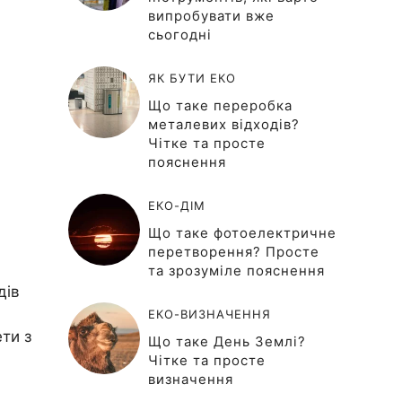
випробувати вже
сьогодні
ЯК БУТИ ЕКО
Що таке переробка
металевих відходів?
Чітке та просте
пояснення
ЕКО-ДІМ
Що таке фотоелектричне
перетворення? Просте
та зрозуміле пояснення
дів
ЕКО-ВИЗНАЧЕННЯ
ети з
Що таке День Землі?
Чітке та просте
визначення