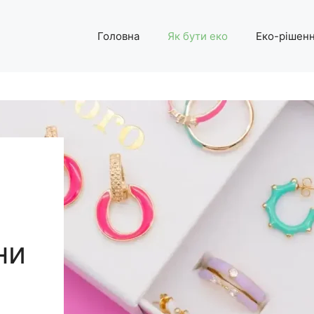
Головна
Як бути еко
Еко-рішен
ни