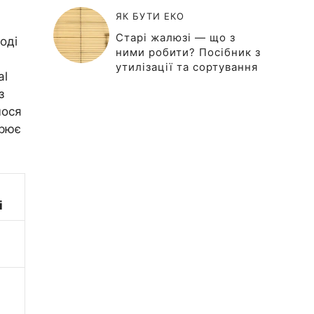
ЯК БУТИ ЕКО
Старі жалюзі — що з
оді
ними робити? Посібник з
утилізації та сортування
al
з
мося
орює
і