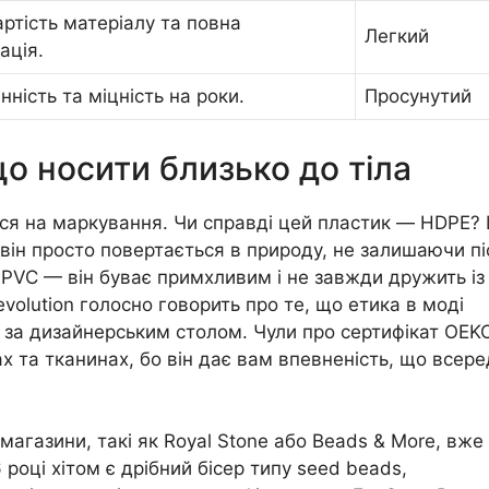
ртість матеріалу та повна
Легкий
ація.
нність та міцність на роки.
Просунутий
що носити близько до тіла
ся на маркування. Чи справді цей пластик — HDPE?
 він просто повертається в природу, не залишаючи пі
, PVC — він буває примхливим і не завжди дружить із
olution голосно говорить про те, що етика в моді
 за дизайнерським столом. Чули про сертифікат OEK
 та тканинах, бо він дає вам впевненість, що всере
магазини, такі як Royal Stone або Beads & More, вже
році хітом є дрібний бісер типу seed beads,