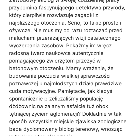
Zawodowy ekolog w swojej codziennej pracy
przypomina fascynującego detektywa przyrody,
który cierpliwie rozwiązuje zagadki z
najbliższego otoczenia. Serio, to takie proste i
ożywcze. Nie musimy od razu roztaczać przed
maluchami przerażających wizji ostatecznego
wyczerpania zasobów. Pokażmy im wręcz
radosną twarz naukowca autentycznie
pomagającego zwierzętom przeżyć w
betonowym otoczeniu. Mamy wrażenie, że
budowanie poczucia wielkiej sprawczości
poznawczej u najmłodszych działa prawdziwe
cuda motywacyjne. Pamiętacie, jak kiedyś
spontanicznie przeliczaliśmy populację
dżdżownic na zalanym asfalcie tuż obok
tętniącej życiem aglomeracji? Dokładnie w taki
sposób wszystkie miejskie zjawiska zoologiczne
bada dyplomowany biolog terenowy, wnosząc