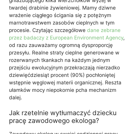
gniazdującego kilka wierzchołków wyżej w
twardej drabinie żywieniowej. Mamy dziwne
wrażenie ciągłego ścigania się z potężnym
marnotrawstwem zasobów cieplnych w tym
procesie. Czytając szczegółowe
dane zebrane
przez badaczy z European Environment Agency
,
od razu zauważamy ogromną dysproporcję
przesyłu. Realne straty cieplne generowane w
rozerwanych tkankach na każdym jednym
przejściu ewolucyjnym przekraczają nierzadko
dziewięćdziesiąt procent (90%) pochłoniętej
wstępnie węglowej materii organicznej. Reszta
ułamków mocy niepokornie pcha mechanizm
dalej.
Jak rzetelnie wytłumaczyć dziecku
pracę zawodowego ekologa?