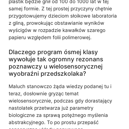
plastik będzie gnił od 100 do 1000 lat w tej
samej formie. Z tej prostej przyczyny chętnie
przygotowujemy dzieciom słoikowe laboratoria
z gliną, prowokując obstawianie wyników
wyścigów w rozpadzie kawałków szarego
papieru względem folii polimerowej.
Dlaczego program ósmej klasy
wywołuje tak ogromny rezonans
poznawczy u wielosensorycznej
wyobraźni przedszkolaka?
Maluch stanowczo żąda wiedzy podanej tu i
teraz, dosłownie gryząc temat
wielosensorycznie, podczas gdy dorastający
nastolatek przetwarza już parametry
biologiczne za sprawą potężnego myślenia
abstrakcyjnego. To po prostu przepaść