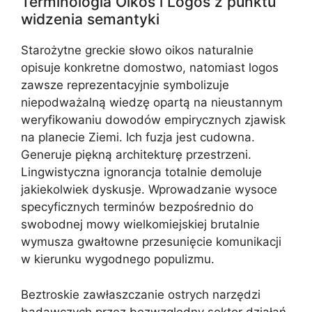
Terminologia Oikos i Logos z punktu
widzenia semantyki
Starożytne greckie słowo oikos naturalnie
opisuje konkretne domostwo, natomiast logos
zawsze reprezentacyjnie symbolizuje
niepodważalną wiedzę opartą na nieustannym
weryfikowaniu dowodów empirycznych zjawisk
na planecie Ziemi. Ich fuzja jest cudowna.
Generuje piękną architekturę przestrzeni.
Lingwistyczna ignorancja totalnie demoluje
jakiekolwiek dyskusje. Wprowadzanie wysoce
specyficznych terminów bezpośrednio do
swobodnej mowy wielkomiejskiej brutalnie
wymusza gwałtowne przesunięcie komunikacji
w kierunku wygodnego populizmu.
Beztroskie zawłaszczanie ostrych narzędzi
badawczych przez bezwzględny sektor działań