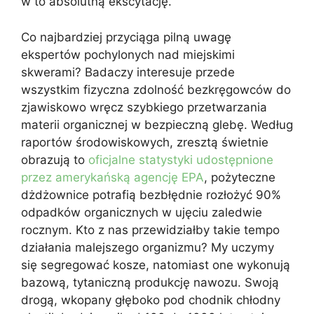
w to absolutną ekscytację.
Co najbardziej przyciąga pilną uwagę
ekspertów pochylonych nad miejskimi
skwerami? Badaczy interesuje przede
wszystkim fizyczna zdolność bezkręgowców do
zjawiskowo wręcz szybkiego przetwarzania
materii organicznej w bezpieczną glebę. Według
raportów środowiskowych, zresztą świetnie
obrazują to
oficjalne statystyki udostępnione
przez amerykańską agencję EPA
, pożyteczne
dżdżownice potrafią bezbłędnie rozłożyć 90%
odpadków organicznych w ujęciu zaledwie
rocznym. Kto z nas przewidziałby takie tempo
działania malejszego organizmu? My uczymy
się segregować kosze, natomiast one wykonują
bazową, tytaniczną produkcję nawozu. Swoją
drogą, wkopany głęboko pod chodnik chłodny