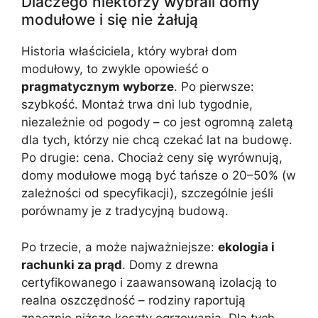
Dlaczego niektórzy wybrali domy
modułowe i się nie żałują
Historia właściciela, który wybrał dom
modułowy, to zwykle opowieść o
pragmatycznym wyborze
. Po pierwsze:
szybkość. Montaż trwa dni lub tygodnie,
niezależnie od pogody – co jest ogromną zaletą
dla tych, którzy nie chcą czekać lat na budowę.
Po drugie: cena. Chociaż ceny się wyrównują,
domy modułowe mogą być tańsze o 20–50% (w
zależności od specyfikacji), szczególnie jeśli
porównamy je z tradycyjną budową.
Po trzecie, a może najważniejsze:
ekologia i
rachunki za prąd
. Domy z drewna
certyfikowanego i zaawansowaną izolacją to
realna oszczędność – rodziny raportują
znacznie niższe koszty ogrzewania. Dla tych,