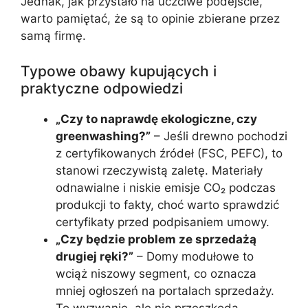
Jednak, jak przystało na uczciwe podejście,
warto pamiętać, że są to opinie zbierane przez
samą firmę.
Typowe obawy kupujących i
praktyczne odpowiedzi
„Czy to naprawdę ekologiczne, czy
greenwashing?”
– Jeśli drewno pochodzi
z certyfikowanych źródeł (FSC, PEFC), to
stanowi rzeczywistą zaletę. Materiały
odnawialne i niskie emisje CO₂ podczas
produkcji to fakty, choć warto sprawdzić
certyfikaty przed podpisaniem umowy.
„Czy będzie problem ze sprzedażą
drugiej ręki?”
– Domy modułowe to
wciąż niszowy segment, co oznacza
mniej ogłoszeń na portalach sprzedaży.
To wyzwanie, ale nie przeszkoda –