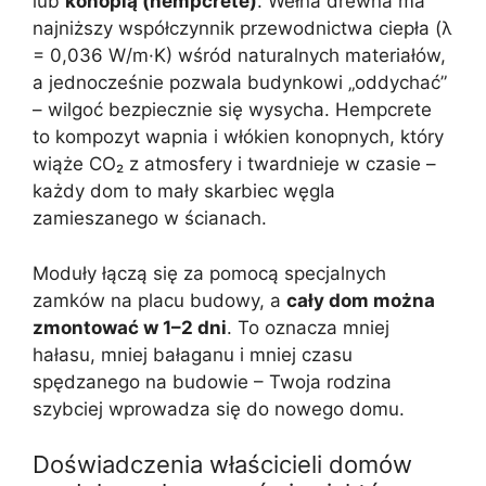
lub
konopią (hempcrete)
. Wełna drewna ma
najniższy współczynnik przewodnictwa ciepła (λ
= 0,036 W/m·K) wśród naturalnych materiałów,
a jednocześnie pozwala budynkowi „oddychać”
– wilgoć bezpiecznie się wysycha. Hempcrete
to kompozyt wapnia i włókien konopnych, który
wiąże CO₂ z atmosfery i twardnieje w czasie –
każdy dom to mały skarbiec węgla
zamieszanego w ścianach.
Moduły łączą się za pomocą specjalnych
zamków na placu budowy, a
cały dom można
zmontować w 1–2 dni
. To oznacza mniej
hałasu, mniej bałaganu i mniej czasu
spędzanego na budowie – Twoja rodzina
szybciej wprowadza się do nowego domu.
Doświadczenia właścicieli domów