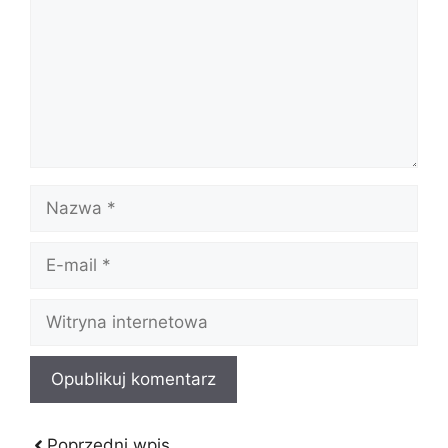
Nazwa
E-
mail
Witryna
internetowa
Poprzedni wpis