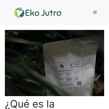
Saltar
al
Menú
contenido
¿Qué es la