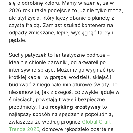
się o odrobinę koloru. Mamy wrażenie, że w
2026 roku takie podejście to już nie tylko moda,
ale styl życia, który łączy dbanie o planetę z
czystą frajdą. Zamiast szukać kontenera na
odpady zmieszane, lepiej wyciągnąć farby i
pędzle.
Suchy patyczek to fantastyczne podłoże –
idealnie chłonie barwniki, od akwareli po
intensywne spraye. Możemy go wyginać (po
krótkiej kąpieli w gorącej wodzie!), sklejać i
budować z niego całe miniaturowe światy. To
niesamowite, jak z czegoś, co zwykle ląduje w
śmieciach, powstają trwałe i bezpieczne
przedmioty. Taki
recykling kreatywny
to
najlepszy sposób na spędzenie popołudnia,
zwłaszcza że według prognoz
Global Craft
Trends 2026
, domowe rękodzieło oparte na