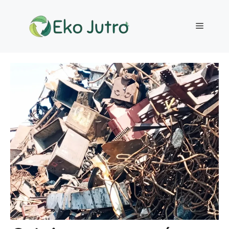
Przejdź
do
Menu
treści