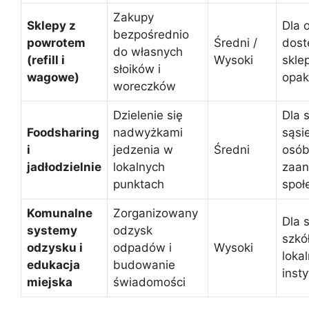
Zakupy
Sklepy z
Dla 
bezpośrednio
powrotem
Średni /
dost
do własnych
(refill i
Wysoki
skle
słoików i
wagowe)
opa
woreczków
Dzielenie się
Dla 
Foodsharing
nadwyżkami
sąsi
i
jedzenia w
Średni
osó
jadłodzielnie
lokalnych
zaa
punktach
społ
Komunalne
Zorganizowany
Dla 
systemy
odzysk
szkó
odzysku i
odpadów i
Wysoki
loka
edukacja
budowanie
insty
miejska
świadomości