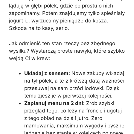
lądują w głębi półek, gdzie po prostu o nich
zapominamy. Potem znajdujemy tylko spleśniały
jogurt i… wyrzucamy pieniądze do kosza.
Szkoda na to kasy, serio.
Jak odmienić ten stan rzeczy bez zbędnego
wysiłku? Wystarczą proste nawyki, które szybko
wejdą Ci w krew:
Układaj z sensem:
Nowe zakupy wkładaj
na tył półek, a te z krótszą datą ważności
przesuwaj na sam przód lodówki. Dzięki
temu zjesz je w pierwszej kolejności.
Zaplanuj menu na 2 dni:
Zrób szybki
przegląd tego, co leży na froncie i ugotuj
z tego obiad na dziś i jutro. Zero
marnowania, maksimum wygody i pyszne
jedzenie bez stania w kolejkach po nowe