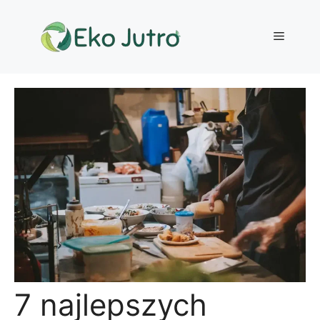
Przejdź
do
Menu
treści
7 najlepszych