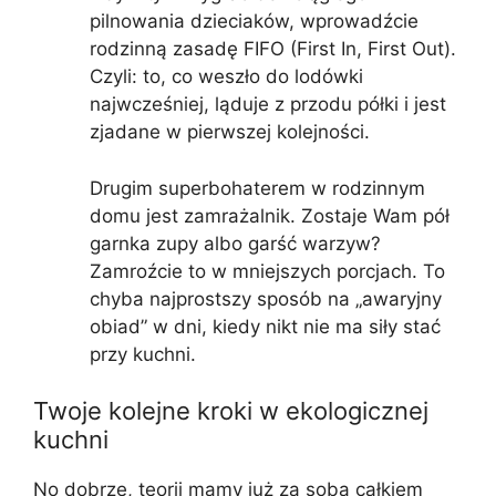
pilnowania dzieciaków, wprowadźcie
rodzinną zasadę FIFO (First In, First Out).
Czyli: to, co weszło do lodówki
najwcześniej, ląduje z przodu półki i jest
zjadane w pierwszej kolejności.
Drugim superbohaterem w rodzinnym
domu jest zamrażalnik. Zostaje Wam pół
garnka zupy albo garść warzyw?
Zamroźcie to w mniejszych porcjach. To
chyba najprostszy sposób na „awaryjny
obiad” w dni, kiedy nikt nie ma siły stać
przy kuchni.
Twoje kolejne kroki w ekologicznej
kuchni
No dobrze, teorii mamy już za sobą całkiem