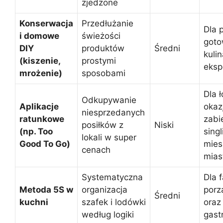
zjedzone
Konserwacja
Przedłużanie
Dla 
i domowe
świeżości
goto
DIY
produktów
Średni
kuli
(kiszenie,
prostymi
eks
mrożenie)
sposobami
Dla 
Odkupywanie
Aplikacje
okazj
niesprzedanych
ratunkowe
zabi
posiłków z
Niski
(np. Too
singl
lokali w super
Good To Go)
mie
cenach
mias
Systematyczna
Dla 
Metoda 5S w
organizacja
porz
Średni
kuchni
szafek i lodówki
oraz
według logiki
gast