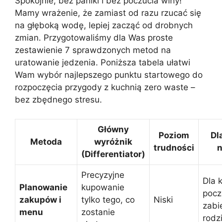
Spokojnie, bez paniki i bez poczucia winy!
Mamy wrażenie, że zamiast od razu rzucać się
na głęboką wodę, lepiej zacząć od drobnych
zmian. Przygotowaliśmy dla Was proste
zestawienie 7 sprawdzonych metod na
uratowanie jedzenia. Poniższa tabela ułatwi
Wam wybór najlepszego punktu startowego do
rozpoczęcia przygody z kuchnią zero waste –
bez zbędnego stresu.
Główny
Poziom
Dl
Metoda
wyróżnik
trudności
n
(Differentiator)
Precyzyjne
Dla 
Planowanie
kupowanie
pocz
zakupów i
tylko tego, co
Niski
zabi
menu
zostanie
rodz