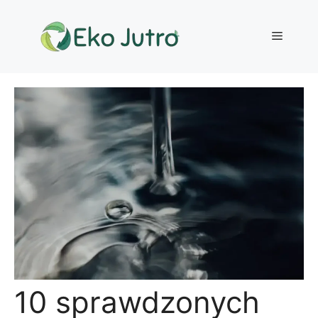
Przejdź
do
Menu
treści
10 sprawdzonych