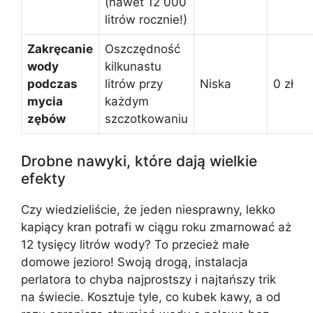
(nawet 12 000
litrów rocznie!)
Zakręcanie
Oszczędność
wody
kilkunastu
podczas
litrów przy
Niska
0 zł
mycia
każdym
zębów
szczotkowaniu
Drobne nawyki, które dają wielkie
efekty
Czy wiedzieliście, że jeden niesprawny, lekko
kapiący kran potrafi w ciągu roku zmarnować aż
12 tysięcy litrów wody? To przecież małe
domowe jezioro! Swoją drogą, instalacja
perlatora to chyba najprostszy i najtańszy trik
na świecie. Kosztuje tyle, co kubek kawy, a od