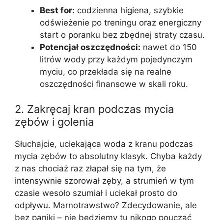
Best for:
codzienna higiena, szybkie
odświeżenie po treningu oraz energiczny
start o poranku bez zbędnej straty czasu.
Potencjał oszczędności:
nawet do 150
litrów wody przy każdym pojedynczym
myciu, co przekłada się na realne
oszczędności finansowe w skali roku.
2. Zakręcaj kran podczas mycia
zębów i golenia
Słuchajcie, uciekająca woda z kranu podczas
mycia zębów to absolutny klasyk. Chyba każdy
z nas chociaż raz złapał się na tym, że
intensywnie szorował zęby, a strumień w tym
czasie wesoło szumiał i uciekał prosto do
odpływu. Marnotrawstwo? Zdecydowanie, ale
bez paniki – nie będziemy tu nikogo pouczać