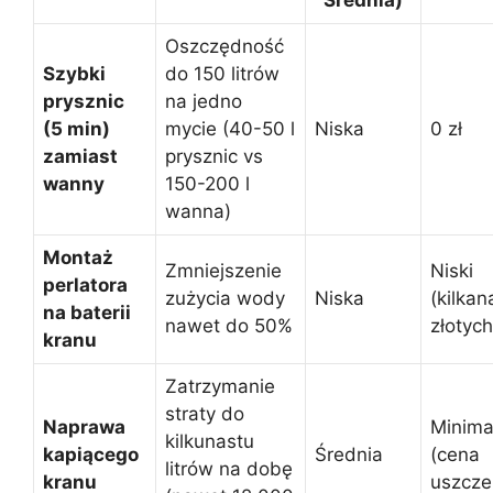
Średnia)
Oszczędność
Szybki
do 150 litrów
prysznic
na jedno
(5 min)
mycie (40-50 l
Niska
0 zł
zamiast
prysznic vs
wanny
150-200 l
wanna)
Montaż
Zmniejszenie
Niski
perlatora
zużycia wody
Niska
(kilkan
na baterii
nawet do 50%
złotych
kranu
Zatrzymanie
straty do
Naprawa
Minima
kilkunastu
kapiącego
Średnia
(cena
litrów na dobę
kranu
uszczel