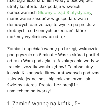
razu ogranicza strumień wody o połowę bez
utraty komfortu. Jak podaje w swoich
opracowaniach
Główny Urząd Statystyczny
,
marnowanie zasobów w gospodarstwach
domowych bardzo często wynika po prostu z
drobnych, codziennych przeoczeń, które
możemy wyeliminować od ręki.
Zamiast napełniać wannę po brzegi, wskoczcie
pod prysznic na 5 minut – Wasza skóra i portfel
od razu Wam podziękują. A zakręcanie wody w
trakcie szczotkowania zębów? To absolutny
klasyk. Kilkanaście litrów uratowanych podczas
zaledwie jednej sesji higienicznej brzmi jak
świetny interes. Prosto, bez presji i z
uśmiechem na twarzy!
1. Zamień wannę na krótki, 5-