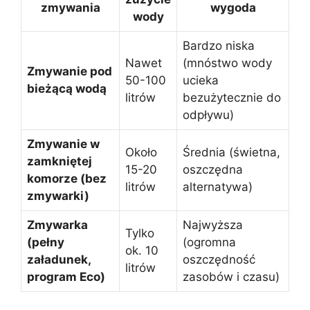
zmywania
wygoda
wody
Bardzo niska
Nawet
(mnóstwo wody
Zmywanie pod
50-100
ucieka
bieżącą wodą
litrów
bezużytecznie do
odpływu)
Zmywanie w
Około
Średnia (świetna,
zamkniętej
15-20
oszczędna
komorze (bez
litrów
alternatywa)
zmywarki)
Zmywarka
Najwyższa
Tylko
(pełny
(ogromna
ok. 10
załadunek,
oszczędność
litrów
program Eco)
zasobów i czasu)