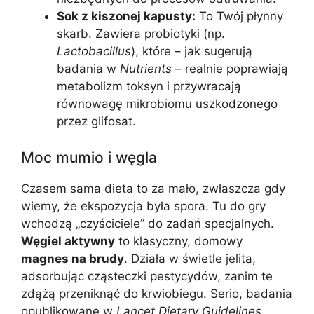
Sok z kiszonej kapusty:
To Twój płynny
skarb. Zawiera probiotyki (np.
Lactobacillus
), które – jak sugerują
badania w
Nutrients
– realnie poprawiają
metabolizm toksyn i przywracają
równowagę mikrobiomu uszkodzonego
przez glifosat.
Moc mumio i węgla
Czasem sama dieta to za mało, zwłaszcza gdy
wiemy, że ekspozycja była spora. Tu do gry
wchodzą „czyściciele” do zadań specjalnych.
Węgiel aktywny
to klasyczny, domowy
magnes na brudy
. Działa w świetle jelita,
adsorbując cząsteczki pestycydów, zanim te
zdążą przeniknąć do krwiobiegu. Serio, badania
opublikowane w
Lancet Dietary Guidelines