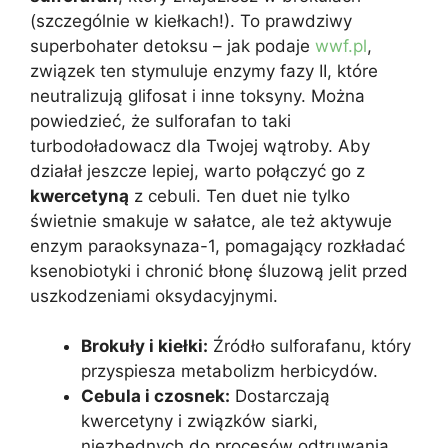
(szczególnie w kiełkach!). To prawdziwy
superbohater detoksu – jak podaje
wwf.pl
,
związek ten stymuluje enzymy fazy II, które
neutralizują glifosat i inne toksyny. Można
powiedzieć, że sulforafan to taki
turbodoładowacz dla Twojej wątroby. Aby
działał jeszcze lepiej, warto połączyć go z
kwercetyną
z cebuli. Ten duet nie tylko
świetnie smakuje w sałatce, ale też aktywuje
enzym paraoksynaza-1, pomagający rozkładać
ksenobiotyki i chronić błonę śluzową jelit przed
uszkodzeniami oksydacyjnymi.
Brokuły i kiełki:
Źródło sulforafanu, który
przyspiesza metabolizm herbicydów.
Cebula i czosnek:
Dostarczają
kwercetyny i związków siarki,
niezbędnych do procesów odtruwania.