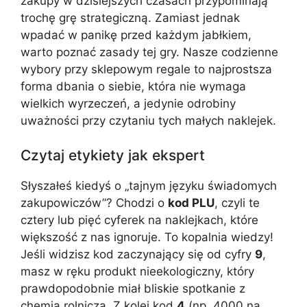
zakupy w dzisiejszych czasach przypominają
trochę grę strategiczną. Zamiast jednak
wpadać w panikę przed każdym jabłkiem,
warto poznać zasady tej gry. Nasze codzienne
wybory przy sklepowym regale to najprostsza
forma dbania o siebie, która nie wymaga
wielkich wyrzeczeń, a jedynie odrobiny
uważności przy czytaniu tych małych naklejek.
Czytaj etykiety jak ekspert
Słyszałeś kiedyś o „tajnym języku świadomych
zakupowiczów”? Chodzi o
kod PLU
, czyli te
cztery lub pięć cyferek na naklejkach, które
większość z nas ignoruje. To kopalnia wiedzy!
Jeśli widzisz kod zaczynający się od cyfry
9
,
masz w ręku produkt nieekologiczny, który
prawdopodobnie miał bliskie spotkanie z
chemią rolniczą. Z kolei kod
4
(np. 4000 na