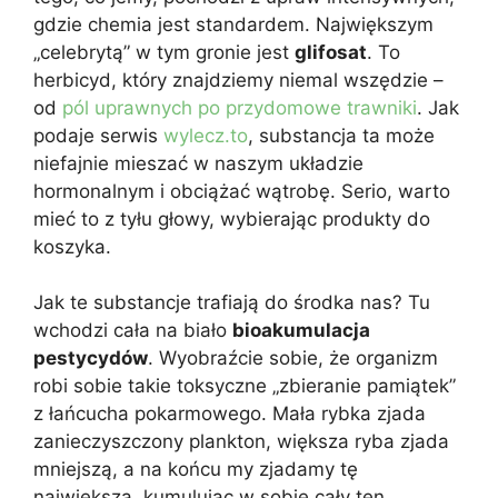
gdzie chemia jest standardem. Największym
„celebrytą” w tym gronie jest
glifosat
. To
herbicyd, który znajdziemy niemal wszędzie –
od
pól uprawnych po przydomowe trawniki
. Jak
podaje serwis
wylecz.to
, substancja ta może
niefajnie mieszać w naszym układzie
hormonalnym i obciążać wątrobę. Serio, warto
mieć to z tyłu głowy, wybierając produkty do
koszyka.
Jak te substancje trafiają do środka nas? Tu
wchodzi cała na biało
bioakumulacja
pestycydów
. Wyobraźcie sobie, że organizm
robi sobie takie toksyczne „zbieranie pamiątek”
z łańcucha pokarmowego. Mała rybka zjada
zanieczyszczony plankton, większa ryba zjada
mniejszą, a na końcu my zjadamy tę
największą, kumulując w sobie cały ten