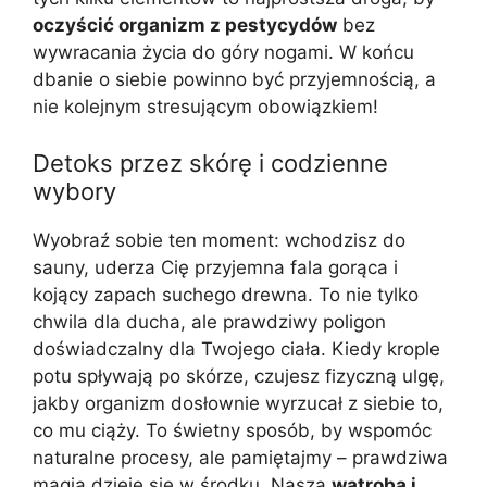
oczyścić organizm z pestycydów
bez
wywracania życia do góry nogami. W końcu
dbanie o siebie powinno być przyjemnością, a
nie kolejnym stresującym obowiązkiem!
Detoks przez skórę i codzienne
wybory
Wyobraź sobie ten moment: wchodzisz do
sauny, uderza Cię przyjemna fala gorąca i
kojący zapach suchego drewna. To nie tylko
chwila dla ducha, ale prawdziwy poligon
doświadczalny dla Twojego ciała. Kiedy krople
potu spływają po skórze, czujesz fizyczną ulgę,
jakby organizm dosłownie wyrzucał z siebie to,
co mu ciąży. To świetny sposób, by wspomóc
naturalne procesy, ale pamiętajmy – prawdziwa
magia dzieje się w środku. Nasza
wątroba i