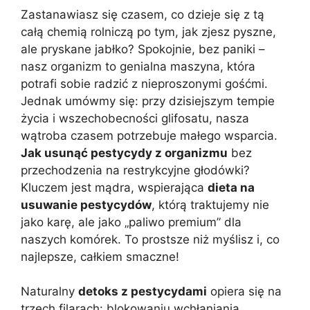
Zastanawiasz się czasem, co dzieje się z tą
całą chemią rolniczą po tym, jak zjesz pyszne,
ale pryskane jabłko? Spokojnie, bez paniki –
nasz organizm to genialna maszyna, która
potrafi sobie radzić z nieproszonymi gośćmi.
Jednak umówmy się: przy dzisiejszym tempie
życia i wszechobecności glifosatu, nasza
wątroba czasem potrzebuje małego wsparcia.
Jak usunąć pestycydy z organizmu
bez
przechodzenia na restrykcyjne głodówki?
Kluczem jest mądra, wspierająca
dieta na
usuwanie pestycydów
, którą traktujemy nie
jako karę, ale jako „paliwo premium” dla
naszych komórek. To prostsze niż myślisz i, co
najlepsze, całkiem smaczne!
Naturalny
detoks z pestycydami
opiera się na
trzech filarach: blokowaniu wchłaniania,