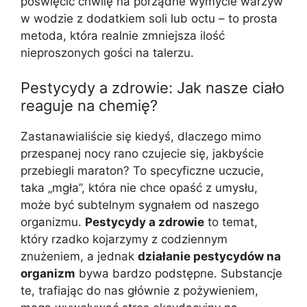
poświęcić chwilę na porządne wymycie warzyw
w wodzie z dodatkiem soli lub octu – to prosta
metoda, która realnie zmniejsza ilość
nieproszonych gości na talerzu.
Pestycydy a zdrowie: Jak nasze ciało
reaguje na chemię?
Zastanawialiście się kiedyś, dlaczego mimo
przespanej nocy rano czujecie się, jakbyście
przebiegli maraton? To specyficzne uczucie,
taka „mgła”, która nie chce opaść z umysłu,
może być subtelnym sygnałem od naszego
organizmu.
Pestycydy a zdrowie
to temat,
który rzadko kojarzymy z codziennym
znużeniem, a jednak
działanie pestycydów na
organizm
bywa bardzo podstępne. Substancje
te, trafiając do nas głównie z pożywieniem,