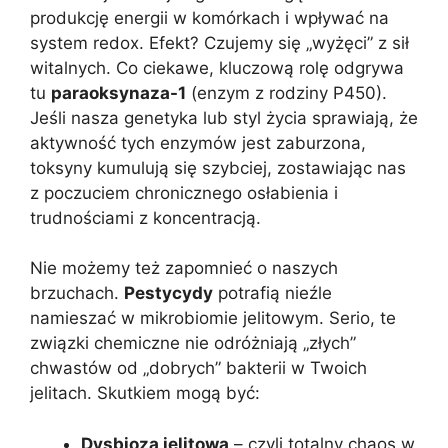
produkcję energii w komórkach i wpływać na
system redox. Efekt? Czujemy się „wyżęci” z sił
witalnych. Co ciekawe, kluczową rolę odgrywa
tu
paraoksynaza-1
(enzym z rodziny P450).
Jeśli nasza genetyka lub styl życia sprawiają, że
aktywność tych enzymów jest zaburzona,
toksyny kumulują się szybciej, zostawiając nas
z poczuciem chronicznego osłabienia i
trudnościami z koncentracją.
Nie możemy też zapomnieć o naszych
brzuchach.
Pestycydy
potrafią nieźle
namieszać w mikrobiomie jelitowym. Serio, te
związki chemiczne nie odróżniają „złych”
chwastów od „dobrych” bakterii w Twoich
jelitach. Skutkiem mogą być:
Dysbioza jelitowa
– czyli totalny chaos w