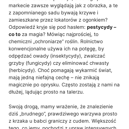
markecie zawsze wyglądają jak z obrazka, a te
z zapomnianego sadu bywają krzywe i
zamieszkane przez lokatorów z ogonkiem?
Odpowiedź kryje się pod hasłem:
pestycydy –
co to
za magia? Mówiąc najprościej, to
chemiczni „ochroniarze” roślin. Rolnictwo
konwencjonalne używa ich na potęgę, by
odpędzać owady (insektycydy), zwalczać
grzyby (fungicydy) czy eliminować chwasty
(herbicydy). Choć pomagają wykarmić świat,
mają jedną niefajną cechę – nie znikają
magicznie po oprysku. Często zostają z nami na
dłużej, lądując prosto na talerzu.
Swoją drogą, mamy wrażenie, że znalezienie
dziś „brudnego”, prawdziwego warzywa prosto
z krzaka u babci graniczy z cudem. Większość
tego, co jemy, pochodzi z upraw intensywnych,