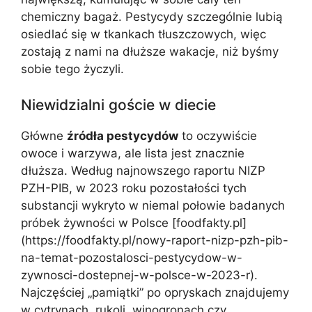
chemiczny bagaż. Pestycydy szczególnie lubią
osiedlać się w tkankach tłuszczowych, więc
zostają z nami na dłuższe wakacje, niż byśmy
sobie tego życzyli.
Niewidzialni goście w diecie
Główne
źródła pestycydów
to oczywiście
owoce i warzywa, ale lista jest znacznie
dłuższa. Według najnowszego raportu NIZP
PZH-PIB, w 2023 roku pozostałości tych
substancji wykryto w niemal połowie badanych
próbek żywności w Polsce [foodfakty.pl]
(https://foodfakty.pl/nowy-raport-nizp-pzh-pib-
na-temat-pozostalosci-pestycydow-w-
zywnosci-dostepnej-w-polsce-w-2023-r).
Najczęściej „pamiątki” po opryskach znajdujemy
w cytrynach, rukoli, winogronach czy