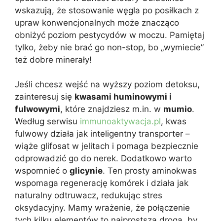
wskazują, że stosowanie węgla po posiłkach z
upraw konwencjonalnych może znacząco
obniżyć poziom pestycydów w moczu. Pamiętaj
tylko, żeby nie brać go non-stop, bo „wymiecie”
też dobre minerały!
Jeśli chcesz wejść na wyższy poziom detoksu,
zainteresuj się
kwasami huminowymi i
fulwowymi
, które znajdziesz m.in. w
mumio
.
Według serwisu
immunoaktywacja.pl
, kwas
fulwowy działa jak inteligentny transporter –
wiąże glifosat w jelitach i pomaga bezpiecznie
odprowadzić go do nerek. Dodatkowo warto
wspomnieć o
glicynie
. Ten prosty aminokwas
wspomaga regenerację komórek i działa jak
naturalny odtruwacz, redukując stres
oksydacyjny. Mamy wrażenie, że połączenie
tych kilku elementów to najprostsza droga, by