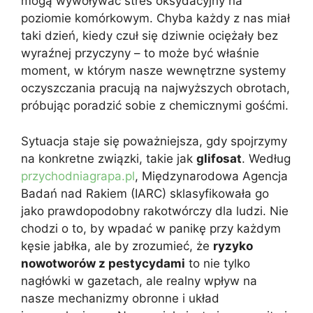
mogą wywoływać stres oksydacyjny na
poziomie komórkowym. Chyba każdy z nas miał
taki dzień, kiedy czuł się dziwnie ociężały bez
wyraźnej przyczyny – to może być właśnie
moment, w którym nasze wewnętrzne systemy
oczyszczania pracują na najwyższych obrotach,
próbując poradzić sobie z chemicznymi gośćmi.
Sytuacja staje się poważniejsza, gdy spojrzymy
na konkretne związki, takie jak
glifosat
. Według
przychodniagrapa.pl
, Międzynarodowa Agencja
Badań nad Rakiem (IARC) sklasyfikowała go
jako prawdopodobny rakotwórczy dla ludzi. Nie
chodzi o to, by wpadać w panikę przy każdym
kęsie jabłka, ale by zrozumieć, że
ryzyko
nowotworów z pestycydami
to nie tylko
nagłówki w gazetach, ale realny wpływ na
nasze mechanizmy obronne i układ