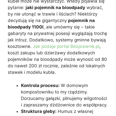
kubeł może nie wystarczyć. Wtedy pojawia się
pytanie:
jaki pojemnik na bioodpady
wybrać,
by nie utonąć w trawie i liściach? Niektórzy
decydują się na gigantyczny
pojemnik na
bioodpady 1100l
, ale umówmy się – takie
gabaryty na prywatnej posesji wyglądają trochę
jak intruz. Dodatkowo, systemy gminne bywają
kosztowne.
Jak podaje portal Bezprawnik.pl
,
koszt zakupu lub dzierżawy dodatkowych
pojemników na bioodpady może wynosić od 80
do nawet 200 zł rocznie, zależnie od lokalnych
stawek i modelu kubła.
Kontrola procesu:
W domowym
kompostowniku to my rządzimy.
Dorzucamy gałązki, pilnujemy wilgotności
i zapraszamy dżdżownice do współpracy.
Struktura gleby:
Humus z własnej