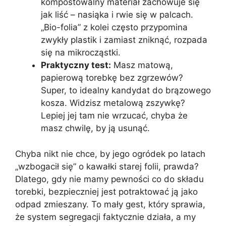
kompostowalny materiał zachowuje się
jak liść – nasiąka i rwie się w palcach.
„Bio-folia” z kolei często przypomina
zwykły plastik i zamiast zniknąć, rozpada
się na mikrocząstki.
Praktyczny test:
Masz matową,
papierową torebkę bez zgrzewów?
Super, to idealny kandydat do brązowego
kosza. Widzisz metalową zszywkę?
Lepiej jej tam nie wrzucać, chyba że
masz chwilę, by ją usunąć.
Chyba nikt nie chce, by jego ogródek po latach
„wzbogacił się” o kawałki starej folii, prawda?
Dlatego, gdy nie mamy pewności co do składu
torebki, bezpieczniej jest potraktować ją jako
odpad zmieszany. To mały gest, który sprawia,
że system segregacji faktycznie działa, a my