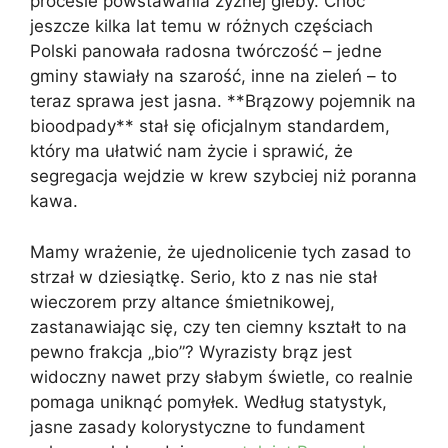
procesie powstawania żyznej gleby. Choć
jeszcze kilka lat temu w różnych częściach
Polski panowała radosna twórczość – jedne
gminy stawiały na szarość, inne na zieleń – to
teraz sprawa jest jasna. **Brązowy pojemnik na
bioodpady** stał się oficjalnym standardem,
który ma ułatwić nam życie i sprawić, że
segregacja wejdzie w krew szybciej niż poranna
kawa.
Mamy wrażenie, że ujednolicenie tych zasad to
strzał w dziesiątkę. Serio, kto z nas nie stał
wieczorem przy altance śmietnikowej,
zastanawiając się, czy ten ciemny kształt to na
pewno frakcja „bio”? Wyrazisty brąz jest
widoczny nawet przy słabym świetle, co realnie
pomaga uniknąć pomyłek. Według statystyk,
jasne zasady kolorystyczne to fundament