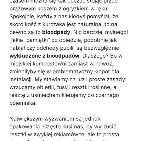
czasem można się tak poczuć stojąc przed
brązowym koszem z ogryzkiem w ręku.
Spokojnie, każdy z nas kiedyś pomyślał, że
skoro kość z kurczaka jest naturalna, to na
pewno są to
bioodpady
. Nic bardziej mylnego!
Takie „pamiątki” po obiedzie, podobnie jak
nabiał czy odchody pupili, są bezwzględnie
wykluczone z bioodpadów
. Dlaczego? Bo w
miejskiej kompostowni zamiast w nawóz,
zmieniłyby się w problematyczny kłopot dla
instalacji. My stawiamy na luz i proste zasady:
wrzucamy obierki, fusy i resztki roślinne, a
resztę z uśmiechem kierujemy do czarnego
pojemnika.
Największym wyzwaniem są jednak
opakowania. Często kusi nas, by wyrzucić
resztki w zwykłej reklamówce, ale to prosta