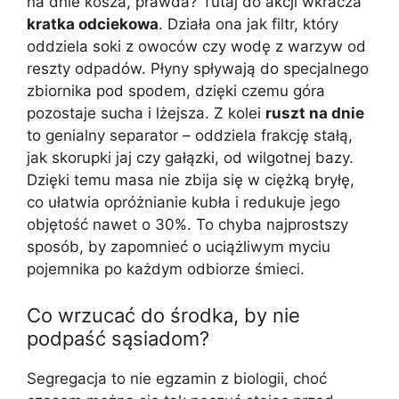
na dnie kosza, prawda? Tutaj do akcji wkracza
kratka odciekowa
. Działa ona jak filtr, który
oddziela soki z owoców czy wodę z warzyw od
reszty odpadów. Płyny spływają do specjalnego
zbiornika pod spodem, dzięki czemu góra
pozostaje sucha i lżejsza. Z kolei
ruszt na dnie
to genialny separator – oddziela frakcję stałą,
jak skorupki jaj czy gałązki, od wilgotnej bazy.
Dzięki temu masa nie zbija się w ciężką bryłę,
co ułatwia opróżnianie kubła i redukuje jego
objętość nawet o 30%. To chyba najprostszy
sposób, by zapomnieć o uciążliwym myciu
pojemnika po każdym odbiorze śmieci.
Co wrzucać do środka, by nie
podpaść sąsiadom?
Segregacja to nie egzamin z biologii, choć