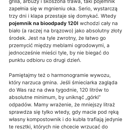
grilla, arbuzy i skoszona trawa, taki pojemnik
zapełnia się w mgnieniu oka. Serio, wystarczą
trzy dni i klapa przestaje się domykać. Wtedy
pojemnik na bioodpady 120l
wchodzi cały na
biało (a raczej na brązowo) jako absolutny złoty
środek. Jest na tyle zwrotny, że łatwo go
przemycić między meblami ogrodowymi, a
jednocześnie mieści tyle, by nie biegać do
punktu odbioru co drugi dzień.
Pamiętajmy też o harmonogramie wywozu,
który narzuca gmina. Jeśli śmieciarka zagląda
do Was raz na dwa tygodnie, 120 litrów to
absolutne minimum, by uniknąć „górki”
odpadów. Mamy wrażenie, że mniejszy litraż
sprawdza się tylko wtedy, gdy macie pod ręką
własny kompostownik i do kubła trafiają jedynie
te resztki, których nie chcecie wrzucać do