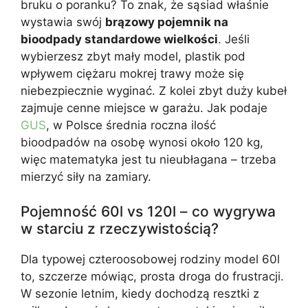
bruku o poranku? To znak, że sąsiad właśnie
wystawia swój
brązowy pojemnik na
bioodpady standardowe wielkości
. Jeśli
wybierzesz zbyt mały model, plastik pod
wpływem ciężaru mokrej trawy może się
niebezpiecznie wyginać. Z kolei zbyt duży kubeł
zajmuje cenne miejsce w garażu. Jak podaje
GUS
, w Polsce średnia roczna ilość
bioodpadów na osobę wynosi około 120 kg,
więc matematyka jest tu nieubłagana – trzeba
mierzyć siły na zamiary.
Pojemność 60l vs 120l – co wygrywa
w starciu z rzeczywistością?
Dla typowej czteroosobowej rodziny model 60l
to, szczerze mówiąc, prosta droga do frustracji.
W sezonie letnim, kiedy dochodzą resztki z