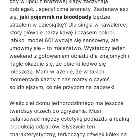
gdy w lipcu z brązowej klapy zaczynają
dobiegać… specyficzne aromaty. Zastanawiasz
się,
jaki pojemnik na bioodpady
będzie
strzałem w dziesiątkę? Dla singla w kawalerce,
który głównie parzy kawę i czasem pokroi
jabłko, model 60l wydaje się sensowny, ale
umówmy się – to maleństwo. Wystarczy jeden
weekend z gotowaniem obiadu dla znajomych i
nagle okazuje się, że obierki ledwo się
mieszczą. Mam wrażenie, że w takich
momentach każdy z nas marzy o czymś
solidniejszym, co nie przypomina zabawki.
Właściciel domu jednorodzinnego ma jeszcze
twardszy orzech do zgryzienia. Musi
balansować między estetyką podjazdu a realną
produkcją odpadów. Słyszycie ten
charakterystyczny, terkoczący dźwięk kółek na