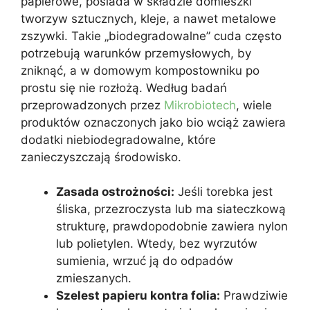
papierowe, posiada w składzie domieszki
tworzyw sztucznych, kleje, a nawet metalowe
zszywki. Takie „biodegradowalne” cuda często
potrzebują warunków przemysłowych, by
zniknąć, a w domowym kompostowniku po
prostu się nie rozłożą. Według badań
przeprowadzonych przez
Mikrobiotech
, wiele
produktów oznaczonych jako bio wciąż zawiera
dodatki niebiodegradowalne, które
zanieczyszczają środowisko.
Zasada ostrożności:
Jeśli torebka jest
śliska, przezroczysta lub ma siateczkową
strukturę, prawdopodobnie zawiera nylon
lub polietylen. Wtedy, bez wyrzutów
sumienia, wrzuć ją do odpadów
zmieszanych.
Szelest papieru kontra folia:
Prawdziwie