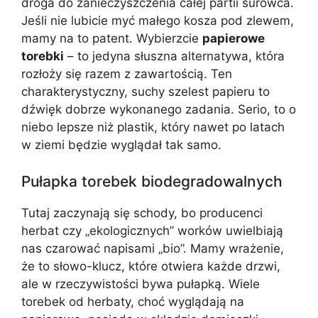
droga do zanieczyszczenia całej partii surowca.
Jeśli nie lubicie myć małego kosza pod zlewem,
mamy na to patent. Wybierzcie
papierowe
torebki
– to jedyna słuszna alternatywa, która
rozłoży się razem z zawartością. Ten
charakterystyczny, suchy szelest papieru to
dźwięk dobrze wykonanego zadania. Serio, to o
niebo lepsze niż plastik, który nawet po latach
w ziemi będzie wyglądał tak samo.
Pułapka torebek biodegradowalnych
Tutaj zaczynają się schody, bo producenci
herbat czy „ekologicznych” worków uwielbiają
nas czarować napisami „bio”. Mamy wrażenie,
że to słowo-klucz, które otwiera każde drzwi,
ale w rzeczywistości bywa pułapką. Wiele
torebek od herbaty, choć wyglądają na