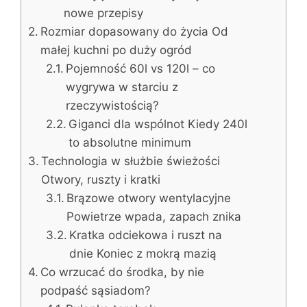
nowe przepisy
Rozmiar dopasowany do życia Od
małej kuchni po duży ogród
Pojemność 60l vs 120l – co
wygrywa w starciu z
rzeczywistością?
Giganci dla wspólnot Kiedy 240l
to absolutne minimum
Technologia w służbie świeżości
Otwory, ruszty i kratki
Brązowe otwory wentylacyjne
Powietrze wpada, zapach znika
Kratka odciekowa i ruszt na
dnie Koniec z mokrą mazią
Co wrzucać do środka, by nie
podpaść sąsiadom?