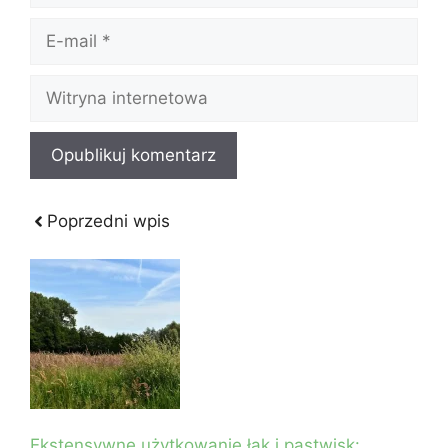
E-
mail
Witryna
internetowa
Poprzedni wpis
Ekstensywne użytkowanie łąk i pastwisk: