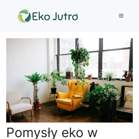
Przejdź
do
Menu
treści
Pomysły eko w