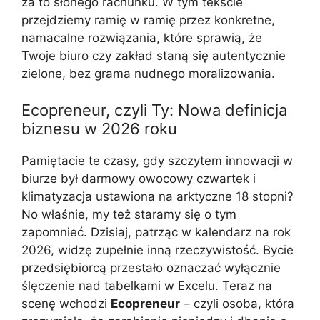
za to słonego rachunku. W tym tekście
przejdziemy ramię w ramię przez konkretne,
namacalne rozwiązania, które sprawią, że
Twoje biuro czy zakład staną się autentycznie
zielone, bez grama nudnego moralizowania.
Ecopreneur, czyli Ty: Nowa definicja
biznesu w 2026 roku
Pamiętacie te czasy, gdy szczytem innowacji w
biurze był darmowy owocowy czwartek i
klimatyzacja ustawiona na arktyczne 18 stopni?
No właśnie, my też staramy się o tym
zapomnieć. Dzisiaj, patrząc w kalendarz na rok
2026, widzę zupełnie inną rzeczywistość. Bycie
przedsiębiorcą przestało oznaczać wyłącznie
ślęczenie nad tabelkami w Excelu. Teraz na
scenę wchodzi
Ecopreneur
– czyli osoba, która