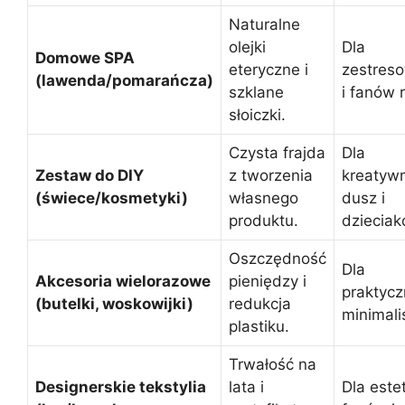
Naturalne
olejki
Dla
Domowe SPA
eteryczne i
zestres
(lawenda/pomarańcza)
szklane
i fanów 
słoiczki.
Czysta frajda
Dla
Zestaw do DIY
z tworzenia
kreatyw
(świece/kosmetyki)
własnego
dusz i
produktu.
dzieciak
Oszczędność
Dla
Akcesoria wielorazowe
pieniędzy i
praktyc
(butelki, woskowijki)
redukcja
minimali
plastiku.
Trwałość na
Designerskie tekstylia
lata i
Dla este