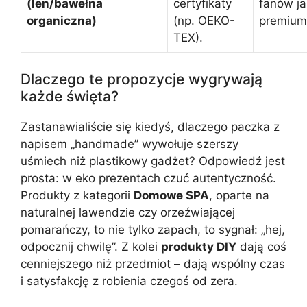
(len/bawełna
certyfikaty
fanów ja
organiczna)
(np. OEKO-
premium
TEX).
Dlaczego te propozycje wygrywają
każde święta?
Zastanawialiście się kiedyś, dlaczego paczka z
napisem „handmade” wywołuje szerszy
uśmiech niż plastikowy gadżet? Odpowiedź jest
prosta: w eko prezentach czuć autentyczność.
Produkty z kategorii
Domowe SPA
, oparte na
naturalnej lawendzie czy orzeźwiającej
pomarańczy, to nie tylko zapach, to sygnał: „hej,
odpocznij chwilę”. Z kolei
produkty DIY
dają coś
cenniejszego niż przedmiot – dają wspólny czas
i satysfakcję z robienia czegoś od zera.