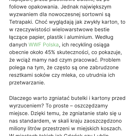
foliowe opakowania. Jednak największym
wyzwaniem dla nowoczesnej sortowni są
Tetrapaki. Choć wyglądają jak zwykły karton, to
w rzeczywistości wielowarstwowe bestie
łączące papier, plastik i aluminium. Według
danych
WWF Polska
, ich recykling osiąga
obecnie około 45% skuteczności, co pokazuje,
że wciąż mamy nad czym pracować. Problem
polega na tym, że często są one zabrudzone
resztkami soków czy mleka, co utrudnia ich
przetwarzanie.
Dlaczego warto zgniatać butelki i kartony przed
wyrzuceniem? To proste – oszczędzamy
miejsce. Dzięki temu, że zgniatanie stało się u
nas standardem, w skali kraju zaoszczędzono
miliony litrów przestrzeni w miejskich koszach.
W miastach takich jak Gdańsk czy Lublin