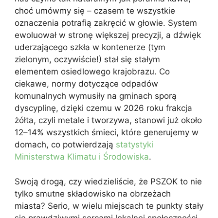
choć umówmy się – czasem te wszystkie
oznaczenia potrafią zakręcić w głowie. System
ewoluował w stronę większej precyzji, a dźwięk
uderzającego szkła w kontenerze (tym
zielonym, oczywiście!) stał się stałym
elementem osiedlowego krajobrazu. Co
ciekawe, normy dotyczące odpadów
komunalnych wymusiły na gminach sporą
dyscyplinę, dzięki czemu w 2026 roku frakcja
żółta, czyli metale i tworzywa, stanowi już około
12–14% wszystkich śmieci, które generujemy w
domach, co potwierdzają
statystyki
Ministerstwa Klimatu i Środowiska
.
Swoją drogą, czy wiedzieliście, że PSZOK to nie
tylko smutne składowisko na obrzeżach
miasta? Serio, w wielu miejscach te punkty stały
się prawdziwymi sercami lokalnej społeczności