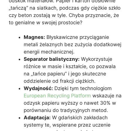
odskok materiałów. Papier i karton dosłownie
„tańczą” na siatkach, podczas gdy ciężkie szkło
czy beton zostają w tyle. Chyba przyznacie, że
to genialne w swojej prostocie?
Magnes:
Błyskawiczne przyciąganie
metali żelaznych bez zużycia dodatkowej
energii mechanicznej.
Separator balistyczny:
Wykorzystuje
różnice w masie i kształcie, co pozwala
na „tańce papieru” i jego skuteczne
oddzielenie od frakcji ciężkich.
Wydajność:
Dzięki tym technologiom
European Recycling Platform
wskazuje na
odzysk papieru wyższy o nawet 30% w
porównaniu do tradycyjnych metod.
Adaptacja:
W gdańskich zakładach
systemy te, wspierane przez uczenie