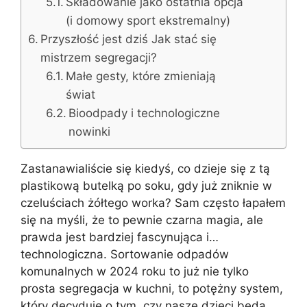
Składowanie jako ostatnia opcja
(i domowy sport ekstremalny)
Przyszłość jest dziś Jak stać się
mistrzem segregacji?
Małe gesty, które zmieniają
świat
Bioodpady i technologiczne
nowinki
Zastanawialiście się kiedyś, co dzieje się z tą
plastikową butelką po soku, gdy już zniknie w
czeluściach żółtego worka? Sam często łapałem
się na myśli, że to pewnie czarna magia, ale
prawda jest bardziej fascynująca i…
technologiczna. Sortowanie odpadów
komunalnych w 2024 roku to już nie tylko
prosta segregacja w kuchni, to potężny system,
który decyduje o tym, czy nasze dzieci będą