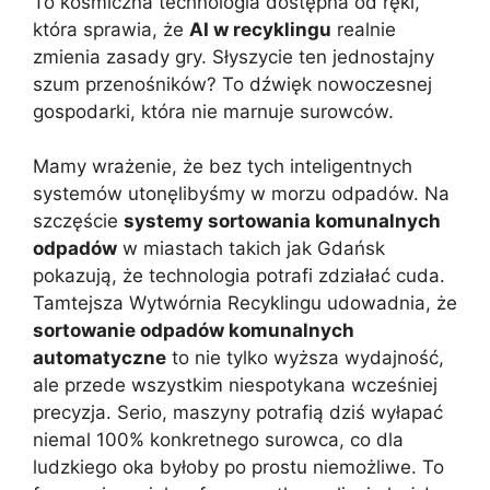
To kosmiczna technologia dostępna od ręki,
która sprawia, że
AI w recyklingu
realnie
zmienia zasady gry. Słyszycie ten jednostajny
szum przenośników? To dźwięk nowoczesnej
gospodarki, która nie marnuje surowców.
Mamy wrażenie, że bez tych inteligentnych
systemów utonęlibyśmy w morzu odpadów. Na
szczęście
systemy sortowania komunalnych
odpadów
w miastach takich jak Gdańsk
pokazują, że technologia potrafi zdziałać cuda.
Tamtejsza Wytwórnia Recyklingu udowadnia, że
sortowanie odpadów komunalnych
automatyczne
to nie tylko wyższa wydajność,
ale przede wszystkim niespotykana wcześniej
precyzja. Serio, maszyny potrafią dziś wyłapać
niemal 100% konkretnego surowca, co dla
ludzkiego oka byłoby po prostu niemożliwe. To