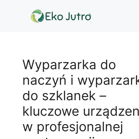
Przejdź
do
treści
Wyparzarka do
naczyń i wyparzar
do szklanek –
kluczowe urządzen
w profesjonalnej