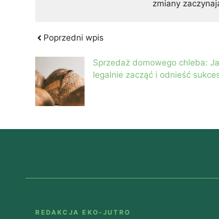
zmiany zaczynaj
Poprzedni wpis
Sprzedaż domowego chleba: J
legalnie zacząć i odnieść sukce
REDAKCJA EKO-JUTRO