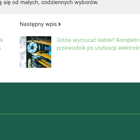
ą się od małych, codziennych wyborów.
Następny wpis
ak
Gdzie wyrzucać kable? Kompletn
s
przewodnik po utylizacji elektroś