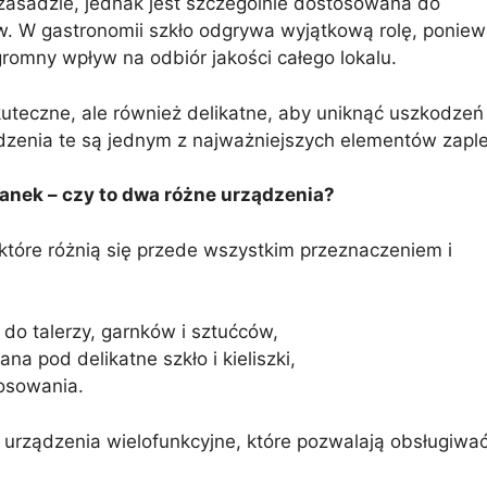
zasadzie, jednak jest szczególnie dostosowana do
bków. W gastronomii szkło odgrywa wyjątkową rolę, ponie
gromny wpływ na odbiór jakości całego lokalu.
kuteczne, ale również delikatne, aby uniknąć uszkodzeń 
ądzenia te są jednym z najważniejszych elementów zapl
anek – czy to dwa różne urządzenia?
które różnią się przede wszystkim przeznaczeniem i
o talerzy, garnków i sztućców,
a pod delikatne szkło i kieliszki,
osowania.
urządzenia wielofunkcyjne, które pozwalają obsługiwa