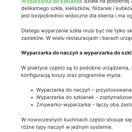
Wyparzarka do szklanek
działa na podobnej 
delikatnego szkła, kieliszków, filiżanek i ku
jest bezpośrednio widoczne dla klienta i ma o
Dlatego wyparzanie szkła musi być nie tylko s
zacieków. W wielu restauracjach i barach urz
Wyparzarka do naczyń a wyparzarka do szkl
W praktyce często są to podobne urządzenia, 
konfiguracją koszy oraz programów mycia.
Wyparzarka do naczyń – przystosowana d
Wyparzarka do szklanek – zoptymalizowan
Zmywarko-wyparzarka – łączy oba zast
W nowoczesnych kuchniach często stosuje się 
różne typy naczyń w jednym systemie.