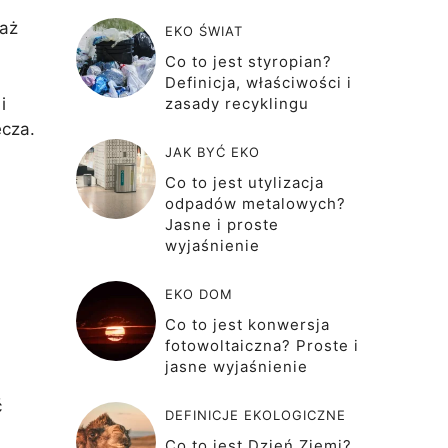
waż
EKO ŚWIAT
Co to jest styropian?
Definicja, właściwości i
i
zasady recyklingu
ecza.
JAK BYĆ EKO
Co to jest utylizacja
odpadów metalowych?
Jasne i proste
wyjaśnienie
EKO DOM
Co to jest konwersja
fotowoltaiczna? Proste i
jasne wyjaśnienie
ć
DEFINICJE EKOLOGICZNE
Co to jest Dzień Ziemi?