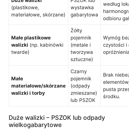
Duże walizki
PSZOK lub
według lok
(plastikowe,
wystawka
harmonog
materiałowe, skórzane)
gabarytowa
odbioru ga
Żółty
Małe plastikowe
pojemnik
Wymóg bez
walizki
(np. kabinówki
(metale i
czystości i
twarde)
tworzywa
opróżnieni
sztuczne)
Czarny
Brak niebe
Małe
pojemnik
elementów,
materiałowe/skórzane
(odpady
pusta prze
walizki i torby
zmieszane)
środku.
lub PSZOK
Duże walizki – PSZOK lub odpady
wielkogabarytowe