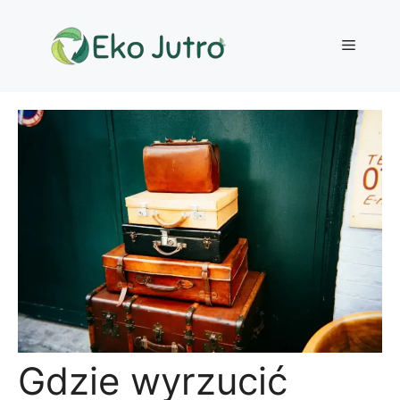
Przejdź
do
Menu
treści
Gdzie wyrzucić