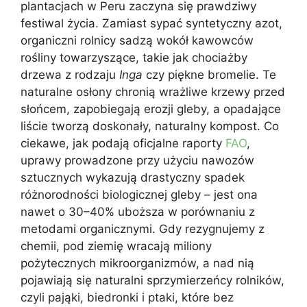
plantacjach w Peru zaczyna się prawdziwy
festiwal życia. Zamiast sypać syntetyczny azot,
organiczni rolnicy sadzą wokół kawowców
rośliny towarzyszące, takie jak chociażby
drzewa z rodzaju
Inga
czy piękne bromelie. Te
naturalne osłony chronią wrażliwe krzewy przed
słońcem, zapobiegają erozji gleby, a opadające
liście tworzą doskonały, naturalny kompost. Co
ciekawe, jak podają oficjalne raporty
FAO
,
uprawy prowadzone przy użyciu nawozów
sztucznych wykazują drastyczny spadek
różnorodności biologicznej gleby – jest ona
nawet o 30–40% uboższa w porównaniu z
metodami organicznymi. Gdy rezygnujemy z
chemii, pod ziemię wracają miliony
pożytecznych mikroorganizmów, a nad nią
pojawiają się naturalni sprzymierzeńcy rolników,
czyli pająki, biedronki i ptaki, które bez