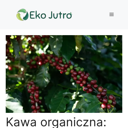
Przejdź
do
Menu
treści
Kawa organiczna: