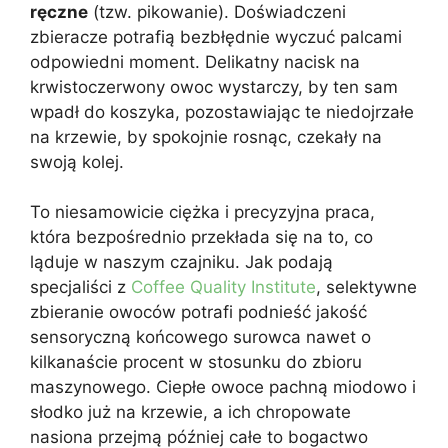
ręczne
(tzw. pikowanie). Doświadczeni
zbieracze potrafią bezbłędnie wyczuć palcami
odpowiedni moment. Delikatny nacisk na
krwistoczerwony owoc wystarczy, by ten sam
wpadł do koszyka, pozostawiając te niedojrzałe
na krzewie, by spokojnie rosnąc, czekały na
swoją kolej.
To niesamowicie ciężka i precyzyjna praca,
która bezpośrednio przekłada się na to, co
ląduje w naszym czajniku. Jak podają
specjaliści z
Coffee Quality Institute
, selektywne
zbieranie owoców potrafi podnieść jakość
sensoryczną końcowego surowca nawet o
kilkanaście procent w stosunku do zbioru
maszynowego. Ciepłe owoce pachną miodowo i
słodko już na krzewie, a ich chropowate
nasiona przejmą później całe to bogactwo