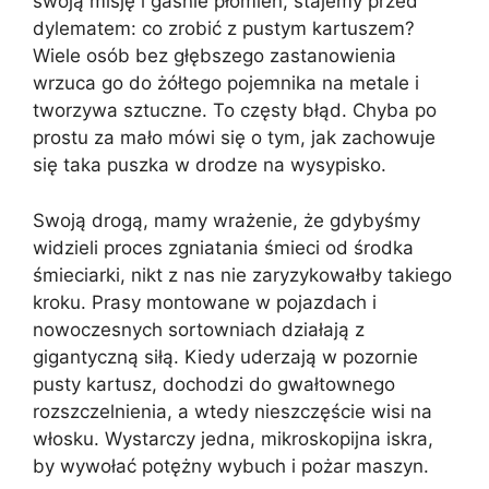
swoją misję i gaśnie płomień, stajemy przed
dylematem: co zrobić z pustym kartuszem?
Wiele osób bez głębszego zastanowienia
wrzuca go do żółtego pojemnika na metale i
tworzywa sztuczne. To częsty błąd. Chyba po
prostu za mało mówi się o tym, jak zachowuje
się taka puszka w drodze na wysypisko.
Swoją drogą, mamy wrażenie, że gdybyśmy
widzieli proces zgniatania śmieci od środka
śmieciarki, nikt z nas nie zaryzykowałby takiego
kroku. Prasy montowane w pojazdach i
nowoczesnych sortowniach działają z
gigantyczną siłą. Kiedy uderzają w pozornie
pusty kartusz, dochodzi do gwałtownego
rozszczelnienia, a wtedy nieszczęście wisi na
włosku. Wystarczy jedna, mikroskopijna iskra,
by wywołać potężny wybuch i pożar maszyn.