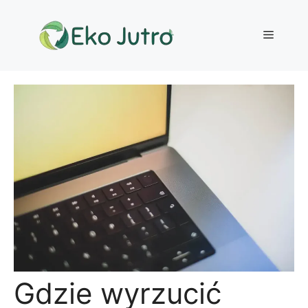
Przejdź
do
Menu
treści
Gdzie wyrzucić