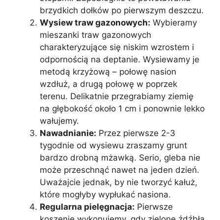
brzydkich dołków po pierwszym deszczu.
Wysiew traw gazonowych:
Wybieramy
mieszanki traw gazonowych
charakteryzujące się niskim wzrostem i
odpornością na deptanie. Wysiewamy je
metodą krzyżową – połowę nasion
wzdłuż, a drugą połowę w poprzek
terenu. Delikatnie przegrabiamy ziemię
na głębokość około 1 cm i ponownie lekko
wałujemy.
Nawadnianie:
Przez pierwsze 2-3
tygodnie od wysiewu zraszamy grunt
bardzo drobną mżawką. Serio, gleba nie
może przeschnąć nawet na jeden dzień.
Uważajcie jednak, by nie tworzyć kałuż,
które mogłyby wypłukać nasiona.
Regularna pielęgnacja:
Pierwsze
koszenie wykonujemy, gdy zielone źdźbła