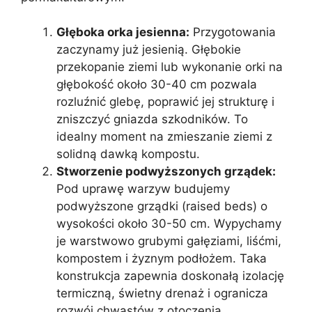
Głęboka orka jesienna:
Przygotowania
zaczynamy już jesienią. Głębokie
przekopanie ziemi lub wykonanie orki na
głębokość około 30-40 cm pozwala
rozluźnić glebę, poprawić jej strukturę i
zniszczyć gniazda szkodników. To
idealny moment na zmieszanie ziemi z
solidną dawką kompostu.
Stworzenie podwyższonych grządek:
Pod uprawę warzyw budujemy
podwyższone grządki (raised beds) o
wysokości około 30-50 cm. Wypychamy
je warstwowo grubymi gałęziami, liśćmi,
kompostem i żyznym podłożem. Taka
konstrukcja zapewnia doskonałą izolację
termiczną, świetny drenaż i ogranicza
rozwój chwastów z otoczenia.