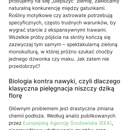
próbujemy na siłę „ulepszyć” ziemię, zakłócamy
naturalną konkurencję między gatunkami.
Rośliny motylkowe czy astrowate potrzebują
specyficznych, często trudnych warunków, by
wygrać starcie z ekspansywnymi trawami.
Wszelkie próby pójścia na skróty kończą się
zazwyczaj tym samym – spektakularną zieloną
monokulturą, w której próżno szukać choćby
jednego dzwonka czy maku. Jak zatem nie
przedobrzyć?
Biologia kontra nawyki, czyli dlaczego
klasyczna pielęgnacja niszczy dziką
florę
Głównym problemem jest drastyczna zmiana
chemii podłoża. Według analiz publikowanych
przez
Europejską Agencję Środowiska (EEA)
,