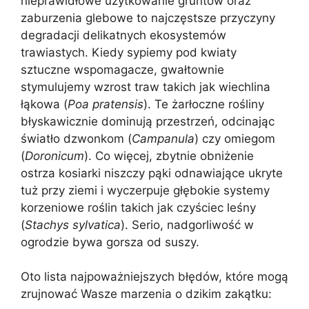
nieprawidłowe użytkowanie gruntów oraz
zaburzenia glebowe to najczęstsze przyczyny
degradacji delikatnych ekosystemów
trawiastych. Kiedy sypiemy pod kwiaty
sztuczne wspomagacze, gwałtownie
stymulujemy wzrost traw takich jak wiechlina
łąkowa (
Poa pratensis
). Te żarłoczne rośliny
błyskawicznie dominują przestrzeń, odcinając
światło dzwonkom (
Campanula
) czy omiegom
(
Doronicum
). Co więcej, zbytnie obniżenie
ostrza kosiarki niszczy pąki odnawiające ukryte
tuż przy ziemi i wyczerpuje głębokie systemy
korzeniowe roślin takich jak czyściec leśny
(
Stachys sylvatica
). Serio, nadgorliwość w
ogrodzie bywa gorsza od suszy.
Oto lista najpoważniejszych błędów, które mogą
zrujnować Wasze marzenia o dzikim zakątku: