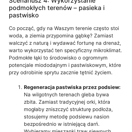
Scenariusz 4: Wykorzystanie
podmokłych terenów – pasieka i
pastwisko
Co począć, gdy na Waszym terenie często stoi
woda, a ziemia przypomina gąbkę? Zamiast
walczyć z naturą i wydawać fortunę na drenaż,
warto wykorzystać ten specyficzny mikroklimat.
Podmokłe łąki to środowisko o ogromnym
potencjale miododajnym i pastwiskowym, które
przy odrobinie sprytu zacznie tętnić życiem.
Regeneracja pastwiska przez podsiew:
Na wilgotnych terenach gleba bywa
zbita. Zamiast tradycyjnej orki, która
mogłaby zniszczyć strukturę podłoża,
stosujemy metodę podsiewu nasion
bezpośrednio w istniejącą darń.
Wybieramy mieszanki traw siewnych