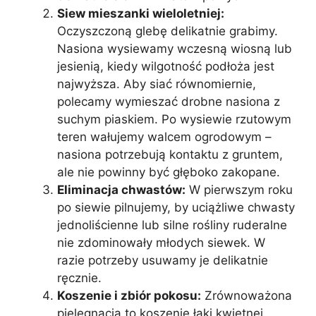
Siew mieszanki wieloletniej:
Oczyszczoną glebę delikatnie grabimy.
Nasiona wysiewamy wczesną wiosną lub
jesienią, kiedy wilgotność podłoża jest
najwyższa. Aby siać równomiernie,
polecamy wymieszać drobne nasiona z
suchym piaskiem. Po wysiewie rzutowym
teren wałujemy walcem ogrodowym –
nasiona potrzebują kontaktu z gruntem,
ale nie powinny być głęboko zakopane.
Eliminacja chwastów:
W pierwszym roku
po siewie pilnujemy, by uciążliwe chwasty
jednoliścienne lub silne rośliny ruderalne
nie zdominowały młodych siewek. W
razie potrzeby usuwamy je delikatnie
ręcznie.
Koszenie i zbiór pokosu:
Zrównoważona
pielęgnacja to koszenie łąki kwietnej