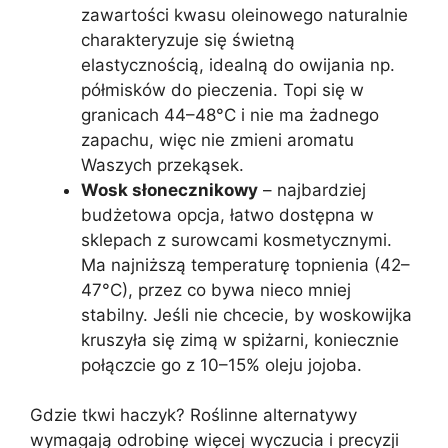
zawartości kwasu oleinowego naturalnie
charakteryzuje się świetną
elastycznością, idealną do owijania np.
półmisków do pieczenia. Topi się w
granicach 44–48°C i nie ma żadnego
zapachu, więc nie zmieni aromatu
Waszych przekąsek.
Wosk słonecznikowy
– najbardziej
budżetowa opcja, łatwo dostępna w
sklepach z surowcami kosmetycznymi.
Ma najniższą temperaturę topnienia (42–
47°C), przez co bywa nieco mniej
stabilny. Jeśli nie chcecie, by woskowijka
kruszyła się zimą w spiżarni, koniecznie
połączcie go z 10–15% oleju jojoba.
Gdzie tkwi haczyk? Roślinne alternatywy
wymagają odrobinę więcej wyczucia i precyzji